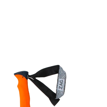
 sieht so aus, als hätten Sie noch nichts hinzugefü