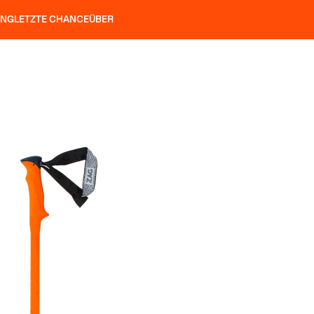
UNG
LETZTE CHANCE
ÜBER
ÖCKE
SLAP 92
UBAC 102
SLAP 112
SLAP 92
UBAC
HARSCHEISEN
P 104 LITE
SUCHEN