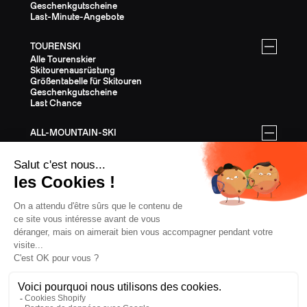
Geschenkgutscheine
Last-Minute-Angebote
TOURENSKI
Alle Tourenskier
Skitourenausrüstung
Größentabelle für Skitouren
Geschenkgutscheine
Last Chance
ALL-MOUNTAIN-SKI
Alle All-Mountain-Ski
All-Mountain-Ausrüstung
All-Mountain-Größentabelle
Geschenkgutscheine
Last Chance
AUSSTATTUNG
Die gesamte Ausrüstung
Helme
Bindungen
Stöcke
Felle
Steigeisen
Bekleidung