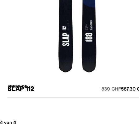
FREERIDE
SLAP 112
839 CHF
587,30 
4 von 4