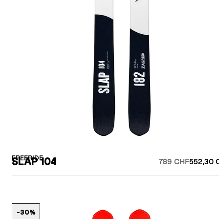
FREERIDE
SLAP 104
789 CHF
552,30 
-30%