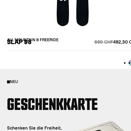
ALL MOUNTAIN & FREERIDE
SLAP 98
689 CHF
482,30 
L
NEU
GESCHENKKARTE
Schenken Sie die Freiheit,