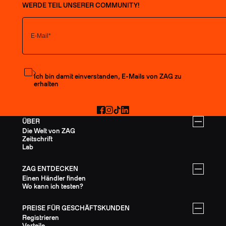
WERDE TEIL UNSERER COMMUNITY!
Den Newsletter abonnieren
Ich bin damit einverstanden, E-Mails von ZAG zu
erhalten
Facebook
Instagram
TikTok
LinkedIn
ÜBER
Die Welt von ZAG
Zeitschrift
Lab
ZAG ENTDECKEN
Einen Händler finden
Wo kann ich testen?
PREISE FÜR GESCHÄFTSKUNDEN
Registrieren
Vorteile