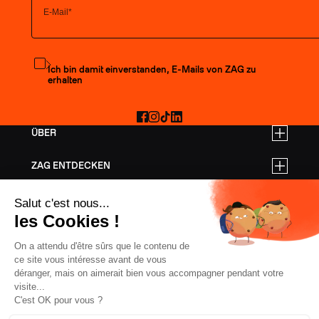
Den Newsletter abonnieren
Ich bin damit einverstanden, E-Mails von ZAG zu
erhalten
Facebook
Instagram
TikTok
LinkedIn
ÜBER
ZAG ENTDECKEN
PREISE FÜR GESCHÄFTSKUNDEN
HILFE
FREERIDE-SKI
TOURENSKI