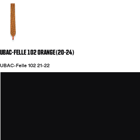
Weiter zu Folie 2
UBAC-FELLE 102 ORANGE(20-24)
UBAC-Felle 102 21-22