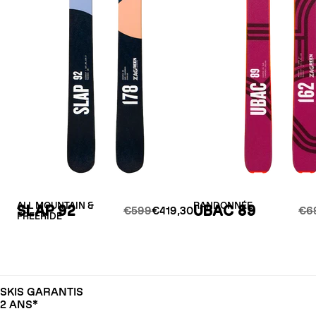
ALL MOUNTAIN &
RANDONNÉE
SLAP 92
UBAC 89
€599
€419,30
€6
FREERIDE
SKIS GARANTIS
2 ANS*