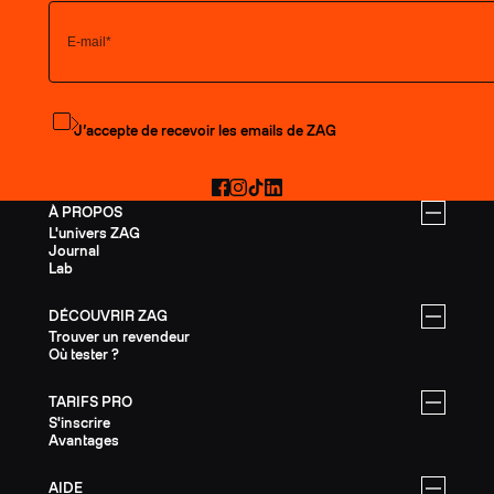
S'abonner à la newsletter
J’accepte de recevoir les emails de ZAG
Facebook
Instagram
TikTok
LinkedIn
À PROPOS
L'univers ZAG
Journal
Lab
DÉCOUVRIR ZAG
Trouver un revendeur
Où tester ?
TARIFS PRO
S'inscrire
Avantages
AIDE