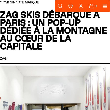
Passer au contenu
COMMUNAUTÉ
MARQUE
Support
ZAG
Où nous tr
ZAG SKIS DÉBARQUE À
RECHERCHES POPULAIRES
PARIS : UN POP-UP
Skis freeride
Equipement
DÉDIÉE À LA MONTAGNE
AU CŒUR DE LA
SLAP 98
On dirait que
vous n'avez
CAPITALE
encore rien
ajouté.
MATA TI
MAT
Changeons cela.
ZAG
UBAC 89
UBA
NOUVEAU
Cartes 
CASQUES