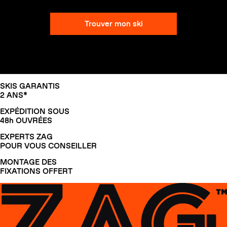
Trouver mon ski
SLAP 104
LITE
SLAP 92
SLA
SKIS GARANTIS
UBAC 102
UBAC
2 ANS*
EXPÉDITION SOUS
48h OUVRÉES
EXPERTS ZAG
POUR VOUS CONSEILLER
MONTAGE DES
FIXATIONS OFFERT
BÂTONS
F