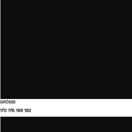
GRÖSSE
170
176
188
182