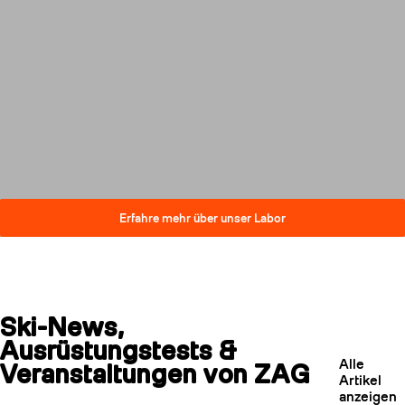
Innovationen, ohne dabei
Kompromisse bei der Leistung
einzugehen. Erfahren Sie, wie
unsere Skier ihren CO₂-
Fußabdruck verringern und
gleichzeitig höchste
Qualitätsstandards erfüllen.
Erfahre mehr über unser Labor
Ski-News,
Ausrüstungstests &
Alle
Veranstaltungen von ZAG
Artikel
anzeigen