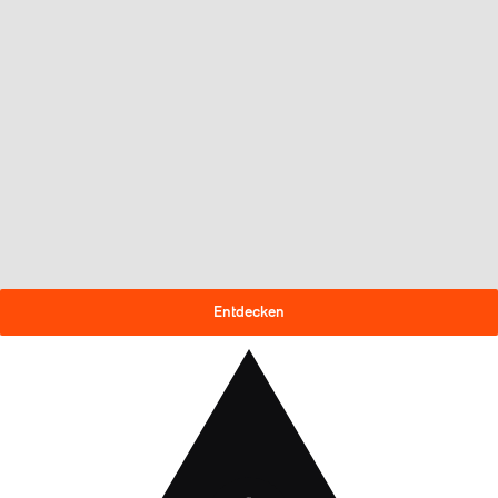
SAISONABSCHLUSSANGEBOT
30 % Rabatt auf die
Skimodelle 2025/26!
Entdecken