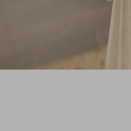
SHAPE
Eine ZAG-Originalserie, die Sie in die
Werkstatt entführt, um den kreativen
Entstehungsprozess hinter den neuen
Freeride-Ski-Prototypen zu entdecken.