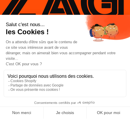
Entwickelt vom ZAG Lab, FR
SAISON 2025–2026
Entwickeln – Testen – Lernen
*Wiederholen*