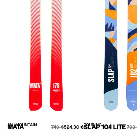
ALL MOUNTAIN
TOURING
MATA
SLAP 104 LITE
749 €
524,30 €
799