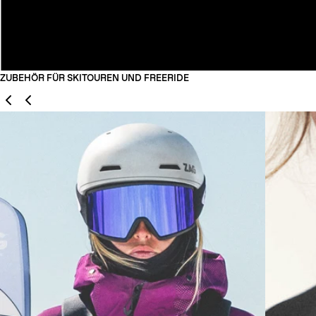
ZUBEHÖR FÜR SKITOUREN UND FREERIDE
Zurück
Weiter
01
02