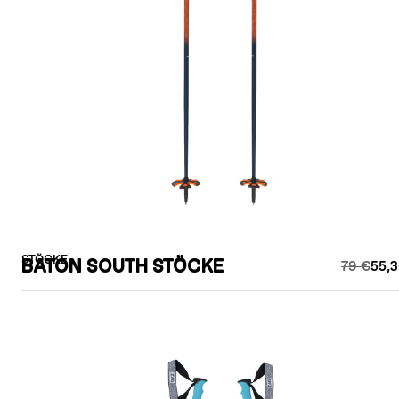
STÖCKE
BATON SOUTH STÖCKE
79 €
55,3