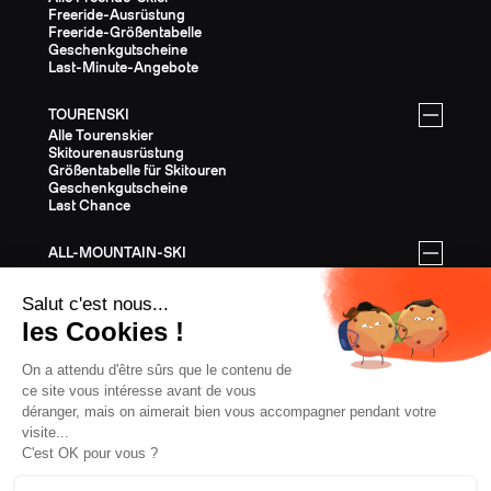
Freeride-Ausrüstung
Freeride-Größentabelle
Geschenkgutscheine
Last-Minute-Angebote
TOURENSKI
Alle Tourenskier
Skitourenausrüstung
Größentabelle für Skitouren
Geschenkgutscheine
Last Chance
ALL-MOUNTAIN-SKI
Alle All-Mountain-Ski
All-Mountain-Ausrüstung
All-Mountain-Größentabelle
Geschenkgutscheine
Last Chance
AUSSTATTUNG
Die gesamte Ausrüstung
Helme
Bindungen
Stöcke
Felle