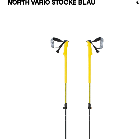
STÖCKE
NORTH VARIO STÖCKE BLAU
€