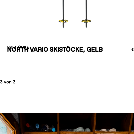
SKISTÖCKE
NORTH VARIO SKISTÖCKE, GELB
€
3 von 3