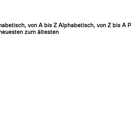
Es
habetisch, von A bis Z
Alphabetisch, von Z bis A
P
euesten zum ältesten