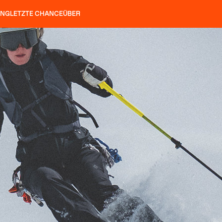
UNG
LETZTE CHANCE
ÜBER
ÖCKE
SLAP 92
UBAC 102
SLAP 112
SLAP 92
UBAC
HARSCHEISEN
P 104 LITE
SUCHEN