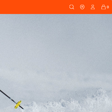
 108
FELLE