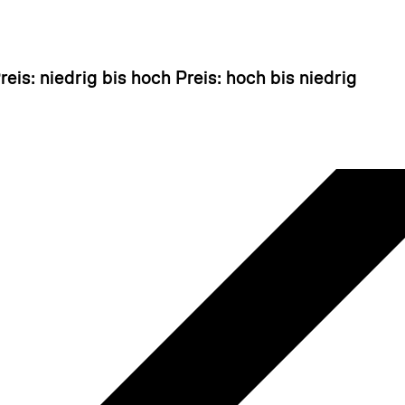
 sieht so aus, als hätten Sie noch nichts hinzugefü
reis: niedrig bis hoch
Preis: hoch bis niedrig