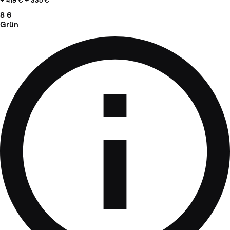
+ 419
€ + 335 €
8
6
Grün