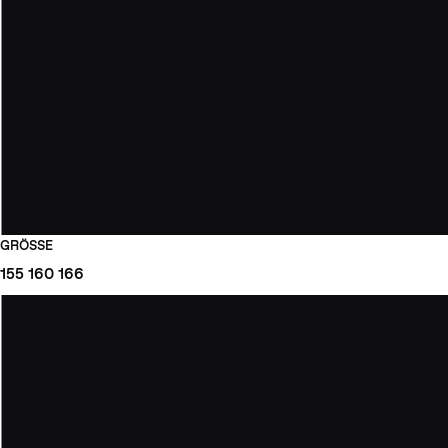
GRÖSSE
155
160
166