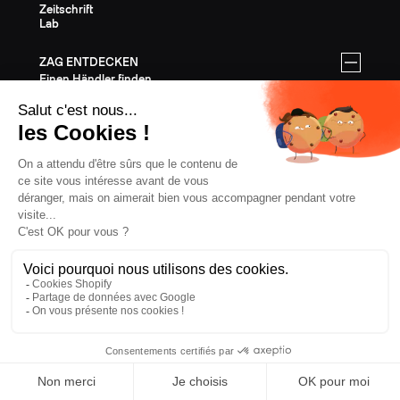
Zeitschrift
Lab
ZAG ENTDECKEN
Einen Händler finden
Wo kann ich testen?
PREISE FÜR GESCHÄFTSKUNDEN
Registrieren
Vorteile
HILFE
Mein Konto
Kontakt
FAQ
Kundendienst und Garantie
Lieferung & Rücksendung
Montageanleitung
FREERIDE-SKI
Alle Freeride-Skier
Freeride-Ausrüstung
Freeride-Größentabelle
Geschenkgutscheine