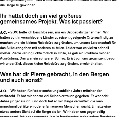
die Berge zu gewinnen.
Ihr hattet doch ein viel größeres
gemeinsames Projekt. Was ist passiert?
J.C.
– 2016 hatte ich beschlossen, mir ein Sabbatjahr zu nehmen. Wir
hatten vor, in verschiedene Länder zu reisen, geeignete Orte ausfindig zu
machen und ein kleines Reisebüro zu gründen, um unsere Leidenschaft für
das Skitourengehen mit anderen zu teilen. Leider war es viel zu schnell
vorbei. Pierre verunglückte tödlich in Chile, es gab ein Problem mit der
Ausrüstung. Das war ein schwerer Schlag. Er ist von uns gegangen, bevor
wir unser Ziel, dieses kleine Reisebüro zu gründen, erreicht hatten.
Was hat dir Pierre gebracht, in den Bergen
und auch sonst?
J.C.
– Wir haben fünf oder sechs unglaubliche Jahre miteinander
verbracht. Er hat mir enorm viel Selbstvertrauen gegeben. Er war acht
Jahre jünger als ich, und doch hat er mir Dinge vermittelt, die man
manchmal bei älteren oder erfahreneren Menschen sucht. Er hatte eine
etwas andere Sicht auf die Berge als ich. Wir haben uns gegenseitig
angespornt. Ich habe versucht, ihm in bestimmten technischen Bereichen