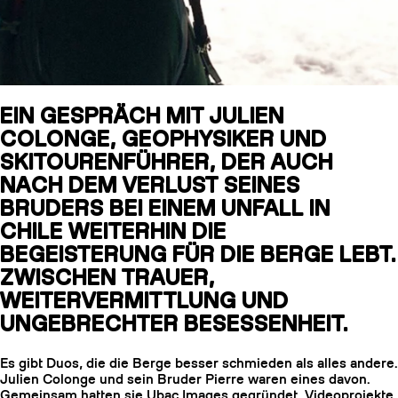
SLAP 104 LITE
SL
EIN GESPRÄCH MIT JULIEN
SLAP 92
SLAP 9
COLONGE, GEOPHYSIKER UND
UBAC 102
UBAC 1
SKITOURENFÜHRER, DER AUCH
NACH DEM VERLUST SEINES
BRUDERS BEI EINEM UNFALL IN
CHILE WEITERHIN DIE
BEGEISTERUNG FÜR DIE BERGE LEBT.
ZWISCHEN TRAUER,
WEITERVERMITTLUNG UND
STÖCKE
UNGEBRECHTER BESESSENHEIT.
Es gibt Duos, die die Berge besser schmieden als alles andere.
Julien Colonge und sein Bruder Pierre waren eines davon.
Gemeinsam hatten sie Ubac Images gegründet, Videoprojekte