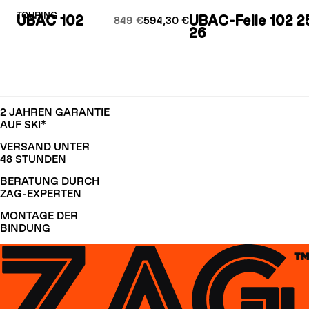
TOURING
UBAC 102
UBAC-Felle 102 2
849 €
594,30 €
26
2 JAHREN GARANTIE
AUF SKI*
VERSAND UNTER
48 STUNDEN
BERATUNG DURCH
ZAG-EXPERTEN
MONTAGE DER
BINDUNG