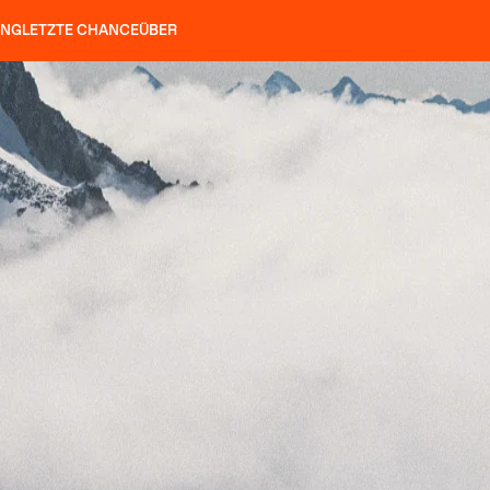
UNG
LETZTE CHANCE
ÜBER
ÖCKE
SLAP 92
UBAC 102
SLAP 112
SLAP 92
UBAC
HARSCHEISEN
P 104 LITE
SUCHEN