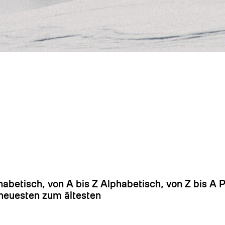
Es
ER
habetisch, von A bis Z
Alphabetisch, von Z bis A
P
euesten zum ältesten