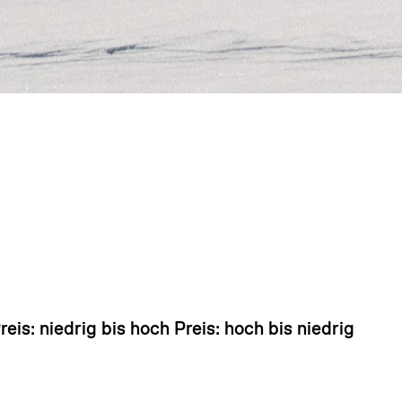
 sieht so aus, als hätten Sie noch nichts hinzugefü
reis: niedrig bis hoch
Preis: hoch bis niedrig