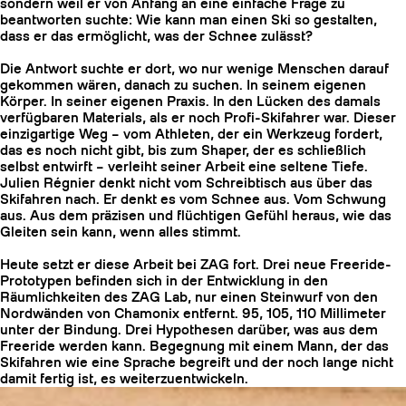
sondern weil er von Anfang an eine einfache Frage zu
beantworten suchte: Wie kann man einen Ski so gestalten,
dass er das ermöglicht, was der Schnee zulässt?
Die Antwort suchte er dort, wo nur wenige Menschen darauf
gekommen wären, danach zu suchen. In seinem eigenen
Körper. In seiner eigenen Praxis. In den Lücken des damals
verfügbaren Materials, als er noch Profi-Skifahrer war. Dieser
einzigartige Weg – vom Athleten, der ein Werkzeug fordert,
das es noch nicht gibt, bis zum Shaper, der es schließlich
selbst entwirft – verleiht seiner Arbeit eine seltene Tiefe.
Julien Régnier denkt nicht vom Schreibtisch aus über das
Skifahren nach. Er denkt es vom Schnee aus. Vom Schwung
aus. Aus dem präzisen und flüchtigen Gefühl heraus, wie das
Gleiten sein kann, wenn alles stimmt.
Heute setzt er diese Arbeit bei ZAG fort. Drei neue Freeride-
HARSCHEISEN
Prototypen befinden sich in der Entwicklung in den
Räumlichkeiten des ZAG Lab, nur einen Steinwurf von den
Nordwänden von Chamonix entfernt. 95, 105, 110 Millimeter
unter der Bindung. Drei Hypothesen darüber, was aus dem
Freeride werden kann. Begegnung mit einem Mann, der das
Skifahren wie eine Sprache begreift und der noch lange nicht
damit fertig ist, es weiterzuentwickeln.