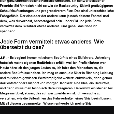
sich ganz unterschiedliche Fahrstile umsetzen. Ein schwer beladener
Freeride-Ski fährt sich nicht so wie ein Backcountry-Ski mit großzügigeren
Schaufelaufkantungen und progressiverem Flex. Das sind unterschiedliche
Fahrgefühle. Der eine oder der andere kann je nach deinem Fahrstil und
dem, was du vorhast, hervorragend sein. Jeder Ski und jede Form
vermittelt dem Skifahrer etwas anderes, und genau das finde ich
spannend.
Jede Form vermittelt etwas anderes. Wie
übersetzt du das?
J.R.
– Es beginnt immer mit einem Bedürfnis eines Skifahrers. Jahrelang
habe ich meine eigenen Bedürfnisse erfüllt, weil ich Profiskifahrer war.
Heute höre ich den jungen Leuten zu, ich höre den Menschen zu, die
andere Bedürfnisse haben. Ich mag es auch, die Skier in Richtung Leistung
und mit einem gewissen Wettkampfgeist weiterzuentwickeln, denn genau
dort entsteht der Skisport von morgen. Konkret: eine Idee, ein Bedürfnis,
und dann muss man technisch darauf reagieren. Da kommt ein kleiner Teil
Magie ins Spiel, etwas, das schwer zu erklären ist. Ich versuche zu
verstehen, wie die Seitenlinien das Fahrverhalten eines Skis beeinflussen.
Mit all diesem gesammelten Wissen entwerfe ich meine Skis.