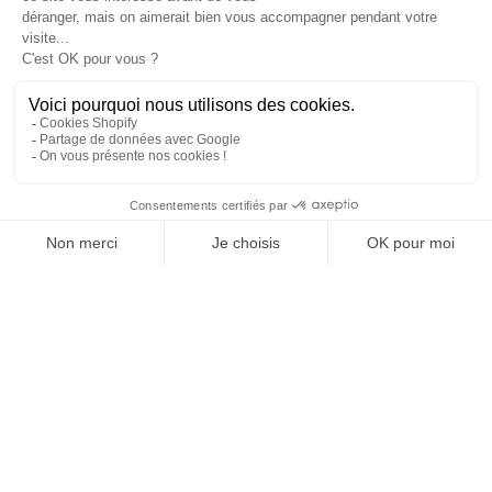
BERATUNG DURCH
ZAG-EXPERTEN
MONTAGE DER
BINDUNG
Entwickelt vom ZAG Lab, FR
SAISON 2025–2026
Entwickeln – Testen – Lernen
*Wiederholen*