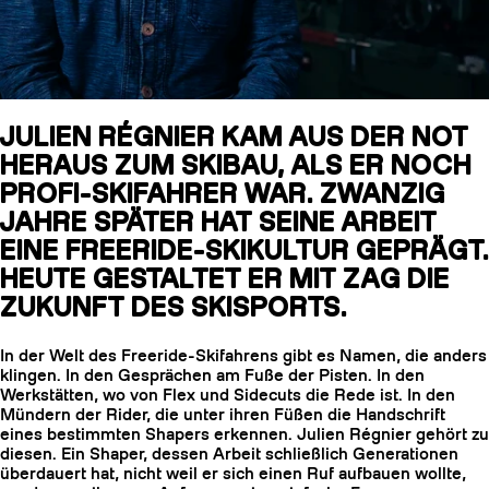
SLAP 104 LITE
SL
JULIEN RÉGNIER KAM AUS DER NOT
SLAP 92
SLAP 9
HERAUS ZUM SKIBAU, ALS ER NOCH
UBAC 102
UBAC 1
PROFI-SKIFAHRER WAR. ZWANZIG
JAHRE SPÄTER HAT SEINE ARBEIT
EINE FREERIDE-SKIKULTUR GEPRÄGT.
HEUTE GESTALTET ER MIT ZAG DIE
ZUKUNFT DES SKISPORTS.
In der Welt des Freeride-Skifahrens gibt es Namen, die anders
klingen. In den Gesprächen am Fuße der Pisten. In den
STÖCKE
Werkstätten, wo von Flex und Sidecuts die Rede ist. In den
Mündern der Rider, die unter ihren Füßen die Handschrift
eines bestimmten Shapers erkennen. Julien Régnier gehört zu
diesen. Ein Shaper, dessen Arbeit schließlich Generationen
überdauert hat, nicht weil er sich einen Ruf aufbauen wollte,