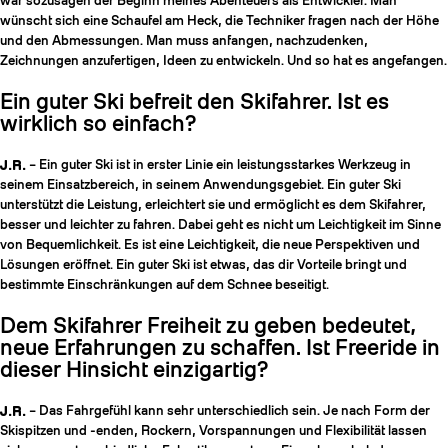
war sozusagen der Beginn meines Abenteuers als Entwickler. Man
wünscht sich eine Schaufel am Heck, die Techniker fragen nach der Höhe
und den Abmessungen. Man muss anfangen, nachzudenken,
Zeichnungen anzufertigen, Ideen zu entwickeln. Und so hat es angefangen.
Ein guter Ski befreit den Skifahrer. Ist es
wirklich so einfach?
J.R.
– Ein guter Ski ist in erster Linie ein leistungsstarkes Werkzeug in
seinem Einsatzbereich, in seinem Anwendungsgebiet. Ein guter Ski
unterstützt die Leistung, erleichtert sie und ermöglicht es dem Skifahrer,
besser und leichter zu fahren. Dabei geht es nicht um Leichtigkeit im Sinne
von Bequemlichkeit. Es ist eine Leichtigkeit, die neue Perspektiven und
Lösungen eröffnet. Ein guter Ski ist etwas, das dir Vorteile bringt und
bestimmte Einschränkungen auf dem Schnee beseitigt.
Dem Skifahrer Freiheit zu geben bedeutet,
neue Erfahrungen zu schaffen. Ist Freeride in
dieser Hinsicht einzigartig?
J.R.
– Das Fahrgefühl kann sehr unterschiedlich sein. Je nach Form der
Skispitzen und -enden, Rockern, Vorspannungen und Flexibilität lassen