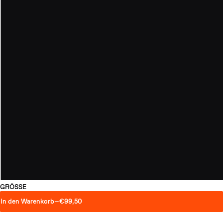
GRÖSSE
In den Warenkorb
—
€99,50