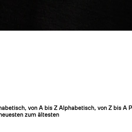
Es
habetisch, von A bis Z
Alphabetisch, von Z bis A
P
euesten zum ältesten