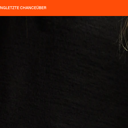
UNG
LETZTE CHANCE
ÜBER
ÖCKE
SLAP 92
UBAC 102
SLAP 112
SLAP 92
UBAC
HARSCHEISEN
P 104 LITE
SUCHEN