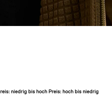
 sieht so aus, als hätten Sie noch nichts hinzugefü
reis: niedrig bis hoch
Preis: hoch bis niedrig