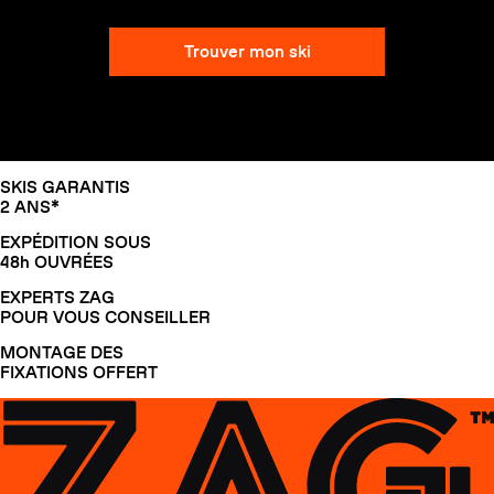
Trouver mon ski
SLAP 104
LITE
SLAP 92
SLA
SKIS GARANTIS
UBAC 102
UBAC
2 ANS*
EXPÉDITION SOUS
48h OUVRÉES
EXPERTS ZAG
POUR VOUS CONSEILLER
MONTAGE DES
FIXATIONS OFFERT
BÂTONS
F