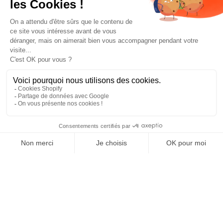
Prototypés par le ZAG Lab, FR
SAISON 2025-2026
Build - Test - Learn *Repeat*