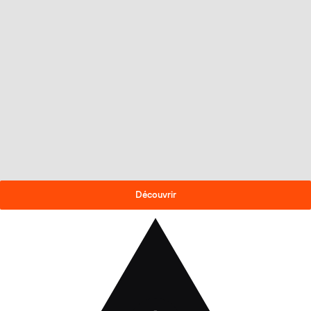
OFFRE DE FIN DE SAISON
-30% sur les skis 2025-26
!
Découvrir