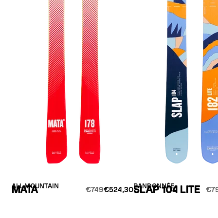
ALL MOUNTAIN
RANDONNÉE
MATA
SLAP 104 LITE
€749
€524,30
€7