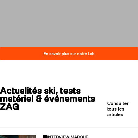
compromis sur la performance.
Découvrez comment nos skis
réduisent leur impact carbone
tout en restant au plus haut
niveau de qualité.
En savoir plus sur notre Lab
Actualités ski, tests
matériel & événements
Consulter
ZAG
tous les
articles
INTERVIEW
|
MARQUE