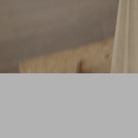
SHAPE
Une série originale ZAG qui vous plonge
dans l'atelier pour découvrir le processus
créatif derrière les nouveaux prototypes de
skis de freeride.