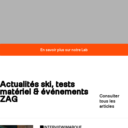
compromis sur la performance.
Découvrez comment nos skis
réduisent leur impact carbone
tout en restant au plus haut
niveau de qualité.
En savoir plus sur notre Lab
Actualités ski, tests
matériel & événements
Consulter
ZAG
tous les
articles
INTERVIEW
|
MARQUE