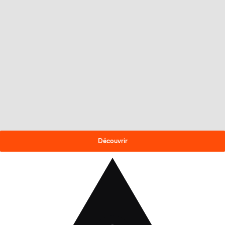
OFFRE DE FIN DE SAISON
-30% sur les skis 2025-26
!
Découvrir