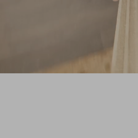
SHAPE
Une série originale ZAG qui vous plonge
dans l'atelier pour découvrir le processus
créatif derrière les nouveaux prototypes de
skis de freeride.