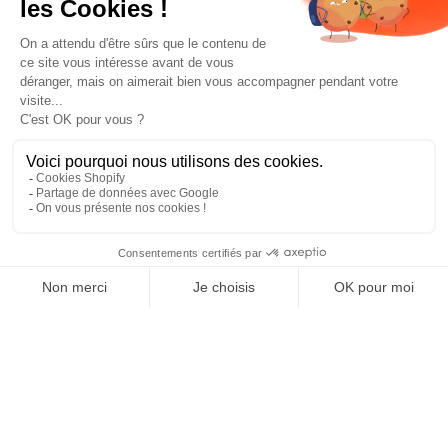
Prototypés par le ZAG Lab, FR
SAISON 2025-2026
Build - Test - Learn *Repeat*