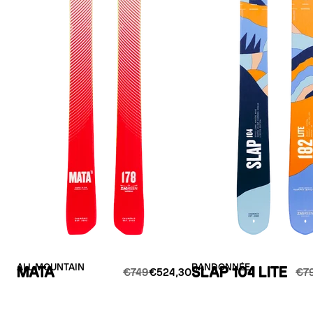
ALL MOUNTAIN
RANDONNÉE
MATA
SLAP 104 LITE
€749
€524,30
€7