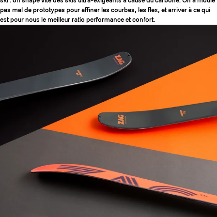
ski : on shape vite des skis ultra-exigeants à cause du carbone. On a moulé
pas mal de prototypes pour affiner les courbes, les flex, et arriver à ce qui
est pour nous le meilleur ratio performance et confort.