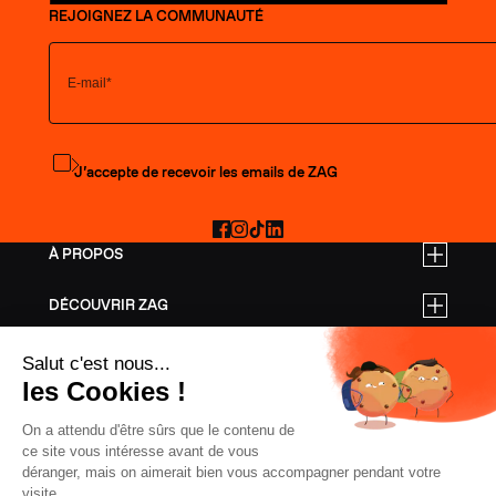
REJOIGNEZ LA COMMUNAUTÉ
S'abonner à la newsletter
J’accepte de recevoir les emails de ZAG
Facebook
Instagram
TikTok
LinkedIn
À PROPOS
DÉCOUVRIR ZAG
TARIFS PRO
AIDE
SKIS FREERIDE