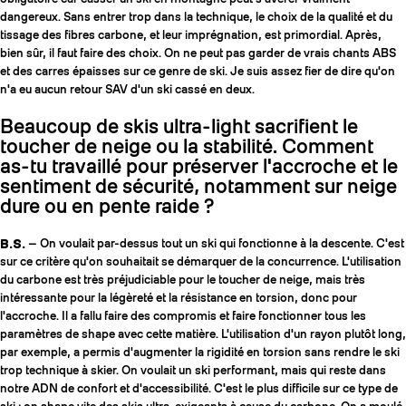
dangereux. Sans entrer trop dans la technique, le choix de la qualité et du
tissage des fibres carbone, et leur imprégnation, est primordial. Après,
bien sûr, il faut faire des choix. On ne peut pas garder de vrais chants ABS
et des carres épaisses sur ce genre de ski. Je suis assez fier de dire qu'on
n'a eu aucun retour SAV d'un ski cassé en deux.
Beaucoup de skis ultra-light sacrifient le
toucher de neige ou la stabilité. Comment
as-tu travaillé pour préserver l'accroche et le
sentiment de sécurité, notamment sur neige
dure ou en pente raide ?
B.S.
— On voulait par-dessus tout un ski qui fonctionne à la descente. C'est
sur ce critère qu'on souhaitait se démarquer de la concurrence. L'utilisation
du carbone est très préjudiciable pour le toucher de neige, mais très
intéressante pour la légèreté et la résistance en torsion, donc pour
l'accroche. Il a fallu faire des compromis et faire fonctionner tous les
paramètres de shape avec cette matière. L'utilisation d'un rayon plutôt long,
par exemple, a permis d'augmenter la rigidité en torsion sans rendre le ski
trop technique à skier. On voulait un ski performant, mais qui reste dans
notre ADN de confort et d'accessibilité. C'est le plus difficile sur ce type de