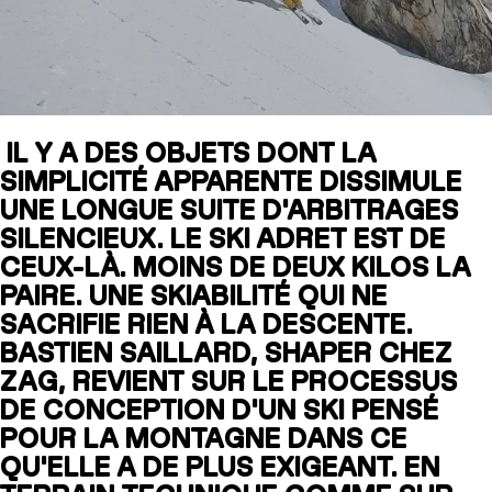
SLAP 104
LITE
IL Y A DES OBJETS DONT LA
SLAP 92
SLA
SIMPLICITÉ APPARENTE DISSIMULE
UBAC 102
UBAC
UNE LONGUE SUITE D'ARBITRAGES
SILENCIEUX. LE SKI ADRET EST DE
CEUX-LÀ. MOINS DE DEUX KILOS LA
PAIRE. UNE SKIABILITÉ QUI NE
SACRIFIE RIEN À LA DESCENTE.
BASTIEN SAILLARD, SHAPER CHEZ
ZAG, REVIENT SUR LE PROCESSUS
DE CONCEPTION D'UN SKI PENSÉ
BÂTONS
F
POUR LA MONTAGNE DANS CE
QU'ELLE A DE PLUS EXIGEANT. EN