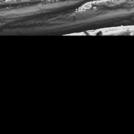
 dirait que vous n'avez encore rien ajouté. Chang