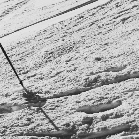
RES
ipement