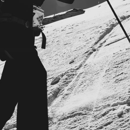
RECHERCHES POPULAI
Skis freeride
Equ