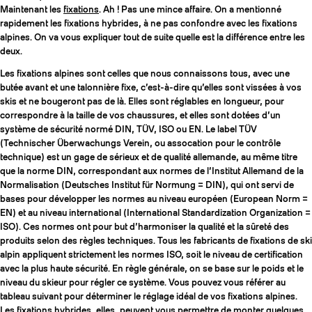
Maintenant les
fixations
. Ah ! Pas une mince affaire. On a mentionné
rapidement les fixations hybrides, à ne pas confondre avec les fixations
alpines. On va vous expliquer tout de suite quelle est la différence entre les
deux.
Les fixations alpines sont celles que nous connaissons tous, avec une
butée avant et une talonnière fixe, c’est-à-dire qu’elles sont vissées à vos
skis et ne bougeront pas de là. Elles sont réglables en longueur, pour
correspondre à la taille de vos chaussures, et elles sont dotées d’un
système de sécurité normé DIN, TÜV, ISO ou EN. Le label TÜV
(Technischer Überwachungs Verein, ou assocation pour le contrôle
technique) est un gage de sérieux et de qualité allemande, au même titre
que la norme DIN, correspondant aux normes de l’Institut Allemand de la
Normalisation (Deutsches Institut für Normung = DIN), qui ont servi de
bases pour développer les normes au niveau européen (European Norm =
EN) et au niveau international (International Standardization Organization =
ISO). Ces normes ont pour but d’harmoniser la qualité et la sûreté des
produits selon des règles techniques. Tous les fabricants de fixations de ski
alpin appliquent strictement les normes ISO, soit le niveau de certification
avec la plus haute sécurité. En règle générale, on se base sur le poids et le
niveau du skieur pour régler ce système. Vous pouvez vous référer au
tableau suivant pour déterminer le réglage idéal de vos fixations alpines.
Les fixations hybrides, elles, peuvent vous permettre de monter quelques