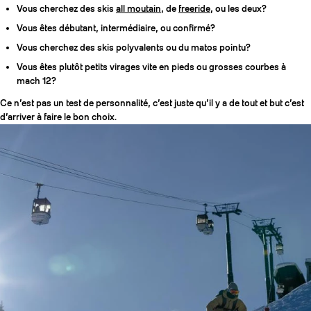
Vous cherchez des skis
all moutain
, de
freeride
, ou les deux?
Vous êtes débutant, intermédiaire, ou confirmé?
Vous cherchez des skis polyvalents ou du matos pointu?
Vous êtes plutôt petits virages vite en pieds ou grosses courbes à
mach 12?
Ce n’est pas un test de personnalité, c’est juste qu’il y a de tout et but c’est
d’arriver à faire le bon choix.