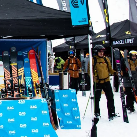
RES
ipement