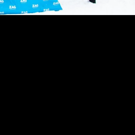
 dirait que vous n'avez encore rien ajouté. Chang