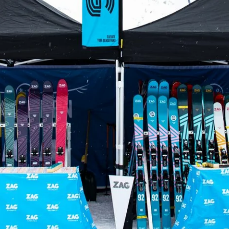
RECHERCHES POPULAI
Skis freeride
Equ