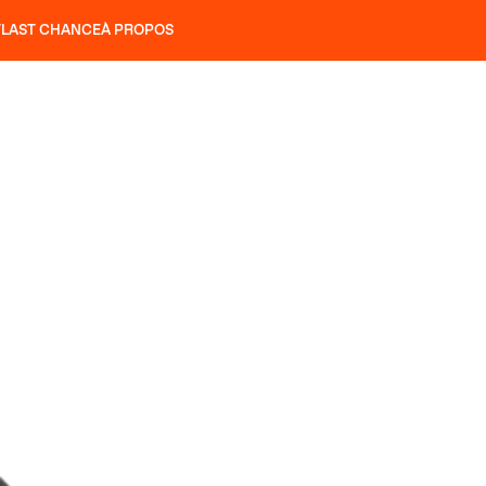
T
LAST CHANCE
À PROPOS
NS
SLAP 92
UBAC 102
SLAP 112
SLAP 92
UBAC 
COUTEAUX
P 104 LITE
RECHERCHER