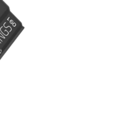
RECHERCHES POPULAI
Skis freeride
Equ