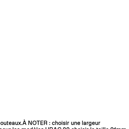
 dirait que vous n'avez encore rien ajouté. Chang
couteaux.À NOTER : choisir une largeur