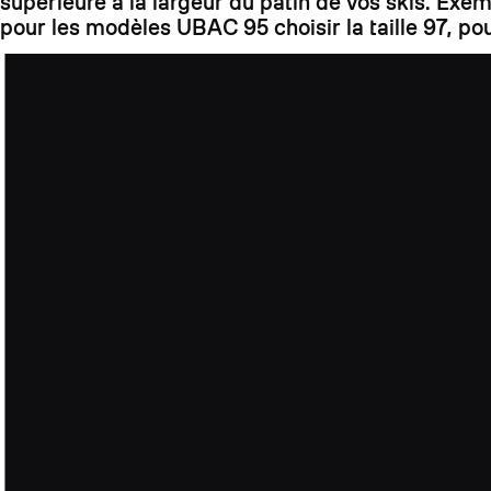
supérieure à la largeur du patin de vos skis. Exe
pour les modèles UBAC 95 choisir la taille 97, pou