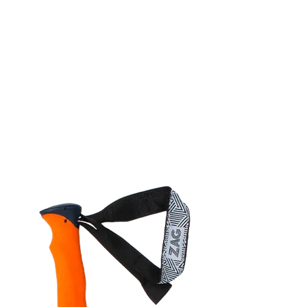
 dirait que vous n'avez encore rien ajouté. Chang