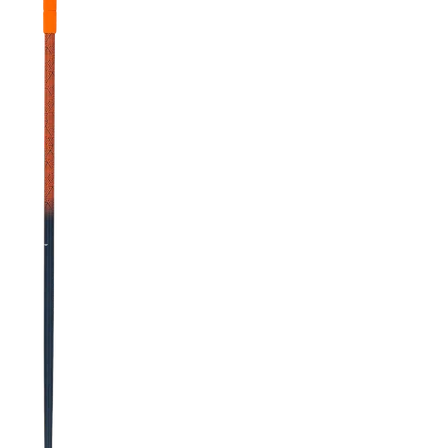
RECHERCHES POPULAI
Skis freeride
Equ