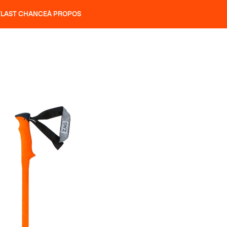
T
LAST CHANCE
À PROPOS
NS
SLAP 92
UBAC 102
SLAP 112
SLAP 92
UBAC 
COUTEAUX
P 104 LITE
RECHERCHER