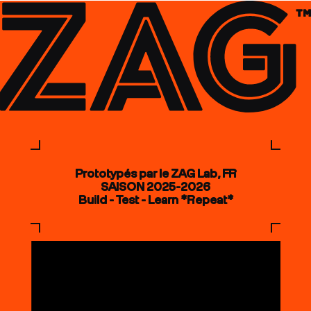
Prototypés par le ZAG Lab, FR
SAISON 2025-2026
Build - Test - Learn *Repeat*