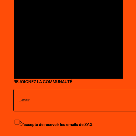
REJOIGNEZ LA COMMUNAUTÉ
S'abonner à la newsletter
J’accepte de recevoir les emails de ZAG