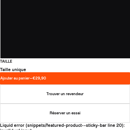
SLAP 104
LITE
SLAP 92
SLA
UBAC 102
UBAC
TAILLE
Taille unique
Ajouter au panier
—
€29,90
Trouver un revendeur
BÂTONS
F
Réserver un essai
Liquid error (snippets/featured-product--sticky-bar line 20):