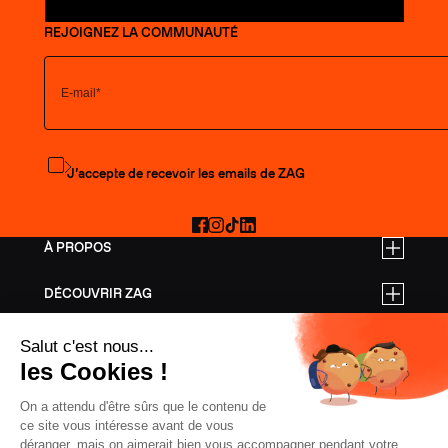
REJOIGNEZ LA COMMUNAUTÉ
S'abonner à la newsletter
J’accepte de recevoir les emails de ZAG
Facebook
Instagram
TikTok
LinkedIn
À PROPOS
DÉCOUVRIR ZAG
TARIFS PRO
AIDE
SKIS FREERIDE