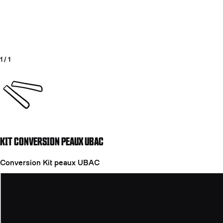
1
/
1
Aller à la diapositive 1
KIT CONVERSION PEAUX UBAC
COUTEAUX
Conversion Kit peaux UBAC