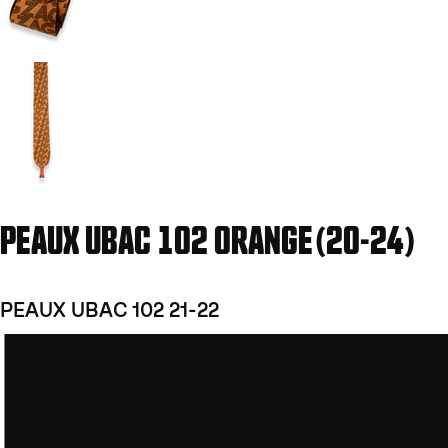
Aller à la diapositive 2
PEAUX UBAC 102 ORANGE(20-24)
PEAUX UBAC 102 21-22