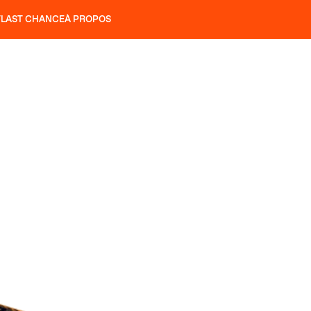
T
LAST CHANCE
À PROPOS
NS
SLAP 92
UBAC 102
SLAP 112
SLAP 92
UBAC 
COUTEAUX
P 104 LITE
RECHERCHER