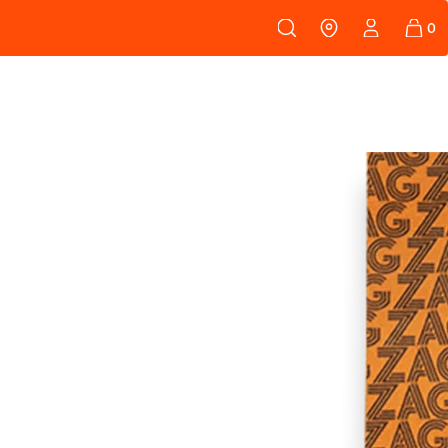
108
PEAUX