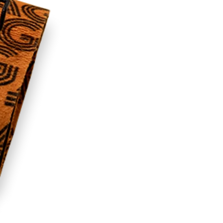
RECHERCHES POPULAI
Skis freeride
Equ