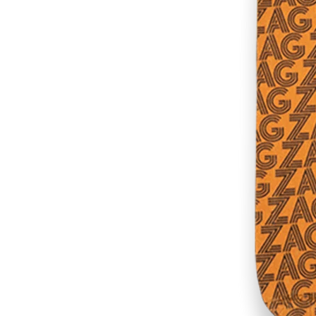
RES
ipement