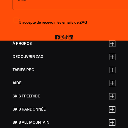
S'abonner à la newsletter
J’accepte de recevoir les emails de ZAG
Facebook
Instagram
TikTok
LinkedIn
À PROPOS
DÉCOUVRIR ZAG
TARIFS PRO
AIDE
SKIS FREERIDE
SKIS RANDONNÉE
SKIS ALL MOUNTAIN