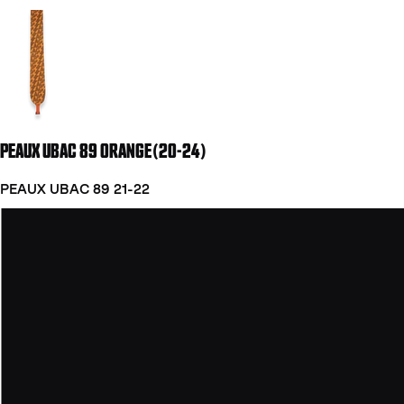
Aller à la diapositive 2
PEAUX UBAC 89 ORANGE(20-24)
PEAUX UBAC 89 21-22