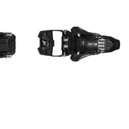
RES
ipement