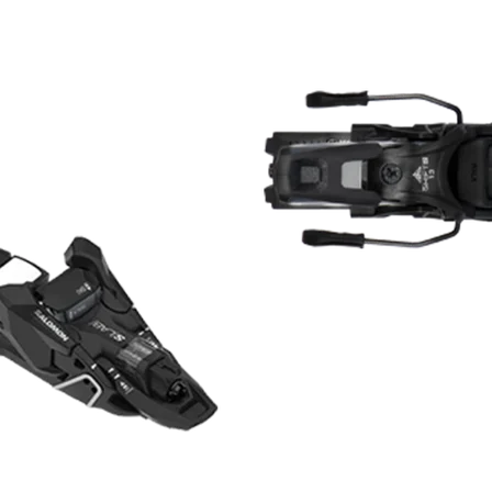
RECHERCHES POPULAI
Skis freeride
Equ