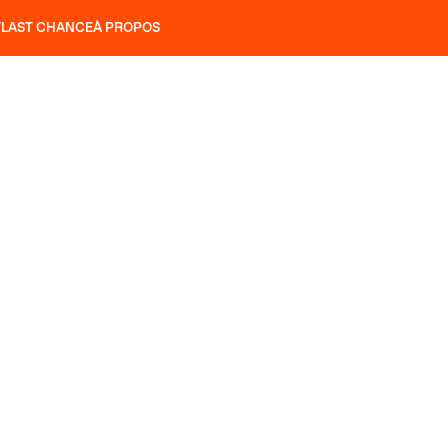
T
LAST CHANCE
À PROPOS
NS
SLAP 92
UBAC 102
SLAP 112
SLAP 92
UBAC 
COUTEAUX
P 104 LITE
RECHERCHER