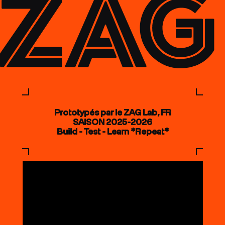
Prototypés par le ZAG Lab, FR
SAISON 2025-2026
Build - Test - Learn *Repeat*