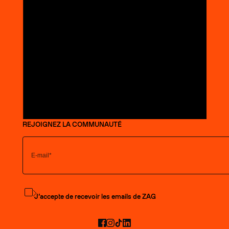
REJOIGNEZ LA COMMUNAUTÉ
S'abonner à la newsletter
J’accepte de recevoir les emails de ZAG
Facebook
Instagram
TikTok
LinkedIn