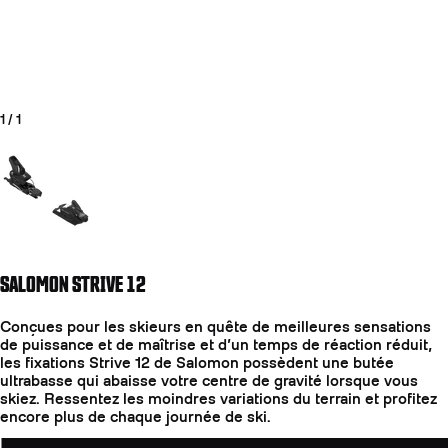
1
/
1
Aller à la diapositive 1
SALOMON STRIVE 12
COUTEAUX
Conçues pour les skieurs en quête de meilleures sensations
de puissance et de maîtrise et d’un temps de réaction réduit,
les fixations Strive 12 de Salomon possèdent une butée
ultrabasse qui abaisse votre centre de gravité lorsque vous
skiez. Ressentez les moindres variations du terrain et profitez
encore plus de chaque journée de ski.