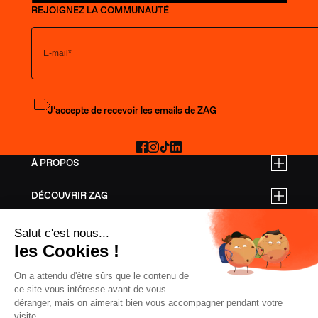
REJOIGNEZ LA COMMUNAUTÉ
S'abonner à la newsletter
J’accepte de recevoir les emails de ZAG
Facebook
Instagram
TikTok
LinkedIn
À PROPOS
DÉCOUVRIR ZAG
TARIFS PRO
AIDE
SKIS FREERIDE