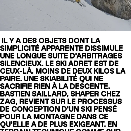
SLAP 104
LITE
IL Y A DES OBJETS DONT LA
SLAP 92
SLA
SIMPLICITÉ APPARENTE DISSIMULE
UBAC 102
UBAC
UNE LONGUE SUITE D'ARBITRAGES
SILENCIEUX. LE SKI ADRET EST DE
CEUX-LÀ. MOINS DE DEUX KILOS LA
PAIRE. UNE SKIABILITÉ QUI NE
SACRIFIE RIEN À LA DESCENTE.
BASTIEN SAILLARD, SHAPER CHEZ
ZAG, REVIENT SUR LE PROCESSUS
DE CONCEPTION D'UN SKI PENSÉ
BÂTONS
F
POUR LA MONTAGNE DANS CE
QU'ELLE A DE PLUS EXIGEANT. EN