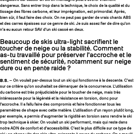
dangereux. Sans entrer trop dans la technique, le choix de la qualité et du
tissage des fibres carbone, et leur imprégnation, est primordial. Après,
bien sûr, il faut faire des choix. On ne peut pas garder de vrais chants ABS
et des carres épaisses sur ce genre de ski. Je suis assez fier de dire qu'on
n'a eu aucun retour SAV d'un ski cassé en deux.
Beaucoup de skis ultra-light sacrifient le
toucher de neige ou la stabilité. Comment
as-tu travaillé pour préserver l'accroche et le
sentiment de sécurité, notamment sur neige
dure ou en pente raide ?
B.S.
— On voulait par-dessus tout un ski qui fonctionne à la descente. C'est
sur ce critère qu'on souhaitait se démarquer de la concurrence. L'utilisation
du carbone est très préjudiciable pour le toucher de neige, mais très
intéressante pour la légèreté et la résistance en torsion, donc pour
l'accroche. Il a fallu faire des compromis et faire fonctionner tous les
paramètres de shape avec cette matière. L'utilisation d'un rayon plutôt long,
par exemple, a permis d'augmenter la rigidité en torsion sans rendre le ski
trop technique à skier. On voulait un ski performant, mais qui reste dans
notre ADN de confort et d'accessibilité. C'est le plus difficile sur ce type de