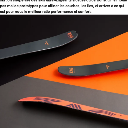
ski : on shape vite des skis ultra-exigeants à cause du carbone. On a moulé
pas mal de prototypes pour affiner les courbes, les flex, et arriver à ce qui
est pour nous le meilleur ratio performance et confort.