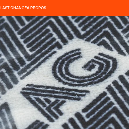
T
LAST CHANCE
À PROPOS
NS
SLAP 92
UBAC 102
SLAP 112
SLAP 92
UBAC 
COUTEAUX
P 104 LITE
RECHERCHER