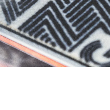
RECHERCHES POPULAI
Skis freeride
Equ
S RANDONNÉE