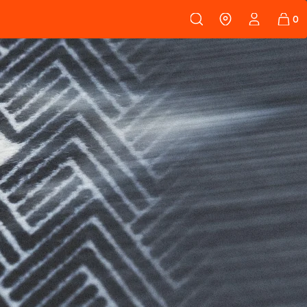
108
PEAUX