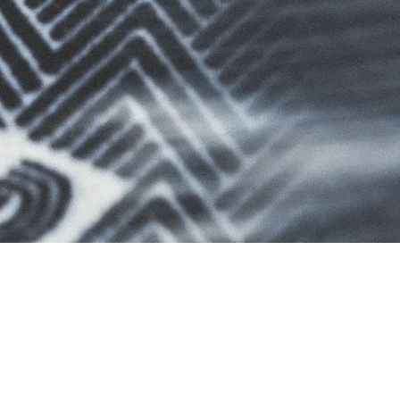
RES
ipement