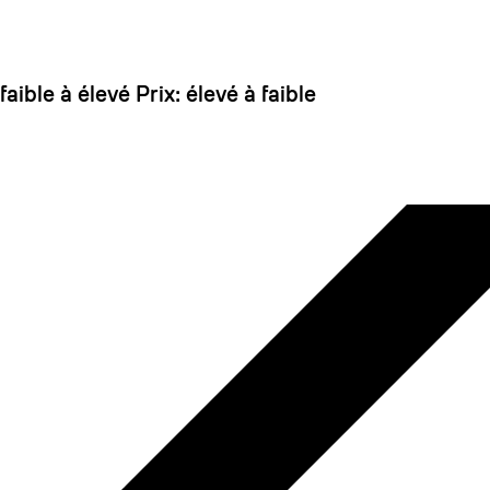
 dirait que vous n'avez encore rien ajouté. Chang
 faible à élevé
Prix: élevé à faible