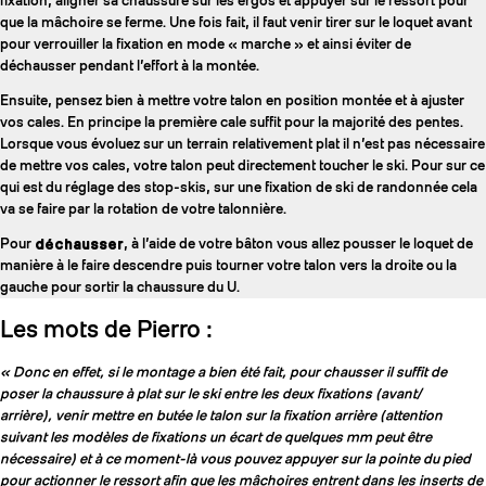
fixation, aligner sa chaussure sur les ergos et appuyer sur le ressort pour
que la mâchoire se ferme. Une fois fait, il faut venir tirer sur le loquet avant
pour verrouiller la fixation en mode « marche » et ainsi éviter de
déchausser pendant l’effort à la montée.
Ensuite, pensez bien à mettre votre talon en position montée et à ajuster
vos cales. En principe la première cale suffit pour la majorité des pentes.
Lorsque vous évoluez sur un terrain relativement plat il n’est pas nécessaire
de mettre vos cales, votre talon peut directement toucher le ski. Pour sur ce
qui est du réglage des stop-skis, sur une fixation de ski de randonnée cela
va se faire par la rotation de votre talonnière.
Pour
déchausser
, à l’aide de votre bâton vous allez pousser le loquet de
manière à le faire descendre puis tourner votre talon vers la droite ou la
gauche pour sortir la chaussure du U.
Les mots de Pierro :
« Donc en effet, si le montage a bien été fait, pour chausser il suffit de
poser la chaussure à plat sur le ski entre les deux fixations (avant/
arrière), venir mettre en butée le talon sur la fixation arrière (attention
suivant les modèles de fixations un écart de quelques mm peut être
nécessaire) et à ce moment-là vous pouvez appuyer sur la pointe du pied
pour actionner le ressort afin que les mâchoires entrent dans les inserts de