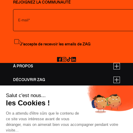
REJOIGNEZ LA COMMUNAUTÉ
S'abonner à la newsletter
J’accepte de recevoir les emails de ZAG
Facebook
Instagram
TikTok
LinkedIn
À PROPOS
DÉCOUVRIR ZAG
TARIFS PRO
AIDE
SKIS FREERIDE