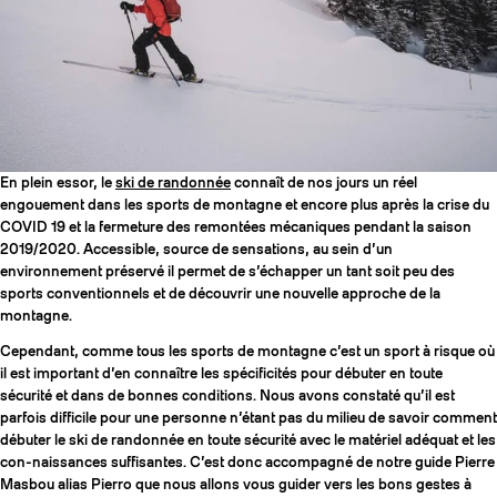
SLAP 104
LITE
SLAP 92
SLA
En plein essor, le
ski de randonnée
connaît de nos jours un réel
UBAC 102
UBAC
engouement dans les sports de montagne et encore plus après la crise du
COVID 19 et la fermeture des remontées mécaniques pendant la saison
2019/2020. Accessible, source de sensations, au sein d’un
environnement préservé il permet de s’échapper un tant soit peu des
sports conventionnels et de découvrir une nouvelle approche de la
montagne.
Cependant, comme tous les sports de montagne c’est un sport à risque où
il est important d’en connaître les spécificités pour débuter en toute
sécurité et dans de bonnes conditions. Nous avons constaté qu’il est
BÂTONS
F
parfois difficile pour une personne n’étant pas du milieu de savoir comment
débuter le ski de randonnée en toute sécurité avec le matériel adéquat et les
con-naissances suffisantes. C’est donc accompagné de notre guide Pierre
Masbou alias Pierro que nous allons vous guider vers les bons gestes à