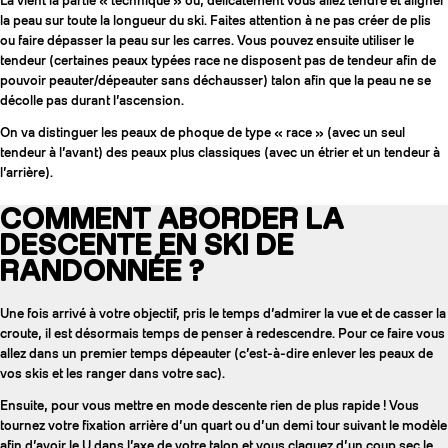
Là vient la partie « technique » où, délicatement vous allez tendre et aligner
la peau sur toute la longueur du ski. Faites attention à ne pas créer de plis
ou faire dépasser la peau sur les carres. Vous pouvez ensuite utiliser le
tendeur (certaines peaux typées race ne disposent pas de tendeur afin de
pouvoir peauter/dépeauter sans déchausser) talon afin que la peau ne se
décolle pas durant l’ascension.
On va distinguer les peaux de phoque de type « race » (avec un seul
tendeur à l’avant) des peaux plus classiques (avec un étrier et un tendeur à
l’arrière).
COMMENT ABORDER LA
DESCENTE EN SKI DE
RANDONNÉE ?
Une fois arrivé à votre objectif, pris le temps d’admirer la vue et de casser la
croute, il est désormais temps de penser à redescendre. Pour ce faire vous
allez dans un premier temps dépeauter (c’est-à-dire enlever les peaux de
vos skis et les ranger dans votre sac).
Ensuite, pour vous mettre en mode descente rien de plus rapide ! Vous
tournez votre fixation arrière d’un quart ou d’un demi tour suivant le modèle
afin d’avoir le U dans l’axe de votre talon et vous claquez d’un coup sec le