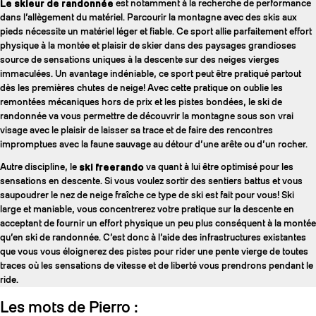
Le skieur de randonnée
est notamment à la recherche de performance
dans l’allègement du matériel. Parcourir la montagne avec des skis aux
pieds nécessite un matériel léger et fiable. Ce sport allie parfaitement effort
physique à la montée et plaisir de skier dans des paysages grandioses
source de sensations uniques à la descente sur des neiges vierges
immaculées. Un avantage indéniable, ce sport peut être pratiqué partout
dès les premières chutes de neige! Avec cette pratique on oublie les
remontées mécaniques hors de prix et les pistes bondées, le ski de
randonnée va vous permettre de découvrir la montagne sous son vrai
visage avec le plaisir de laisser sa trace et de faire des rencontres
impromptues avec la faune sauvage au détour d’une arête ou d’un rocher.
Autre discipline, le
ski freerando
va quant à lui être optimisé pour les
sensations en descente. Si vous voulez sortir des sentiers battus et vous
saupoudrer le nez de neige fraîche ce type de ski est fait pour vous! Ski
large et maniable, vous concentrerez votre pratique sur la descente en
acceptant de fournir un effort physique un peu plus conséquent à la montée
qu’en ski de randonnée. C’est donc à l’aide des infrastructures existantes
que vous vous éloignerez des pistes pour rider une pente vierge de toutes
traces où les sensations de vitesse et de liberté vous prendrons pendant le
ride.
Les mots de Pierro :