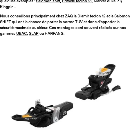
quelques exemples :
Salomon shift
,
Fritschi tecton 13
, Marker duke PT/
Kingpin...
Nous conseillons principalment chez ZAG la Diamir tecton 12 et la Salomon
SHIFT qui ont la chance de porter la norme TÜV et donc d'apporter la
sécurité maximale au skieur. Ces montages sont souvent réalisés sur nos
gammes
UBAC
,
SLAP
ou HARFANG.