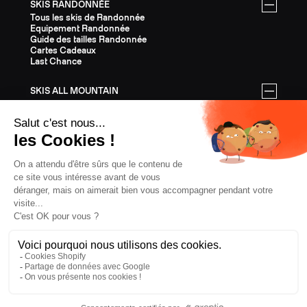
SKIS RANDONNÉE
Tous les skis de Randonnée
Equipement Randonnée
Guide des tailles Randonnée
Cartes Cadeaux
Last Chance
SKIS ALL MOUNTAIN
Tous les skis All Mountain
Equipement All Mountain
Guide des tailles All Mountain
Cartes Cadeaux
Last Chance
ÉQUIPEMENT
Tout l'Équipement
Casques
Fixations
Bâtons
Peaux
Couteaux
Textile
Cartes Cadeaux
Last Chance
CONFIDENTIALITÉ
CGV
MENTIONS LÉGALES
COOKIES