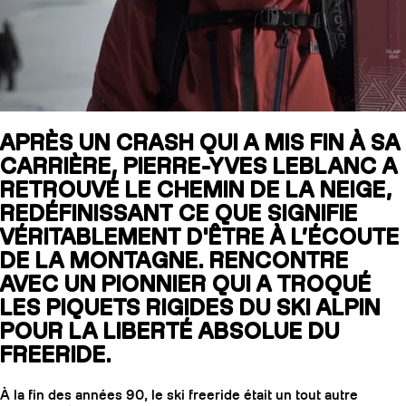
SLAP 104
LITE
SLAP 92
SLA
APRÈS UN CRASH QUI A MIS FIN À SA
CARRIÈRE, PIERRE-YVES LEBLANC A
UBAC 102
UBAC
RETROUVÉ LE CHEMIN DE LA NEIGE,
REDÉFINISSANT CE QUE SIGNIFIE
VÉRITABLEMENT D'ÊTRE À L’ÉCOUTE
DE LA MONTAGNE. RENCONTRE
AVEC UN PIONNIER QUI A TROQUÉ
LES PIQUETS RIGIDES DU SKI ALPIN
POUR LA LIBERTÉ ABSOLUE DU
BÂTONS
F
FREERIDE.
À la fin des années 90, le ski freeride était un tout autre