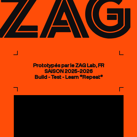
Prototypés par le ZAG Lab, FR
SAISON 2025-2026
Build - Test - Learn *Repeat*