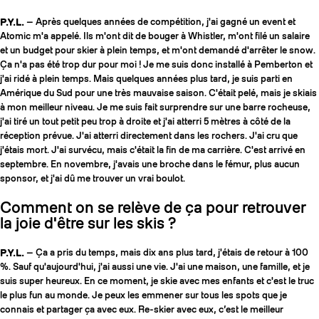
P.Y.L.
— Après quelques années de compétition, j'ai gagné un event et
Atomic m'a appelé. Ils m'ont dit de bouger à Whistler, m'ont filé un salaire
et un budget pour skier à plein temps, et m'ont demandé d'arrêter le snow.
Ça n'a pas été trop dur pour moi ! Je me suis donc installé à Pemberton et
j'ai ridé à plein temps. Mais quelques années plus tard, je suis parti en
Amérique du Sud pour une très mauvaise saison. C'était pelé, mais je skiais
à mon meilleur niveau. Je me suis fait surprendre sur une barre rocheuse,
j'ai tiré un tout petit peu trop à droite et j'ai atterri 5 mètres à côté de la
réception prévue. J'ai atterri directement dans les rochers. J'ai cru que
j'étais mort. J'ai survécu, mais c'était la fin de ma carrière. C'est arrivé en
septembre. En novembre, j'avais une broche dans le fémur, plus aucun
sponsor, et j'ai dû me trouver un vrai boulot.
Comment on se relève de ça pour retrouver
la joie d'être sur les skis ?
P.Y.L.
— Ça a pris du temps, mais dix ans plus tard, j'étais de retour à 100
%. Sauf qu'aujourd'hui, j'ai aussi une vie. J'ai une maison, une famille, et je
suis super heureux. En ce moment, je skie avec mes enfants et c'est le truc
le plus fun au monde. Je peux les emmener sur tous les spots que je
connais et partager ça avec eux. Re-skier avec eux, c’est le meilleur