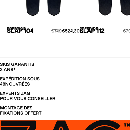
FREERIDE
FREERIDE
SLAP 104
SLAP 112
€749
€524,30
€7
SKIS GARANTIS
2 ANS*
EXPÉDITION SOUS
48h OUVRÉES
EXPERTS ZAG
POUR VOUS CONSEILLER
MONTAGE DES
FIXATIONS OFFERT