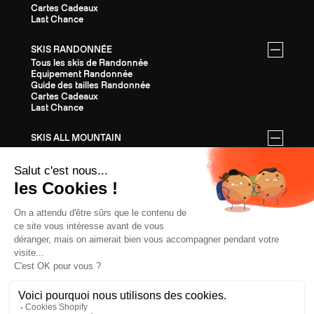
Cartes Cadeaux
Last Chance
SKIS RANDONNÉE
Tous les skis de Randonnée
Equipement Randonnée
Guide des tailles Randonnée
Cartes Cadeaux
Last Chance
SKIS ALL MOUNTAIN
Tous les skis All Mountain
Equipement All Mountain
Guide des tailles All Mountain
Cartes Cadeaux
Last Chance
ÉQUIPEMENT
Tout l'Équipement
Casques
Fixations
Bâtons
Peaux
Couteaux
Textile