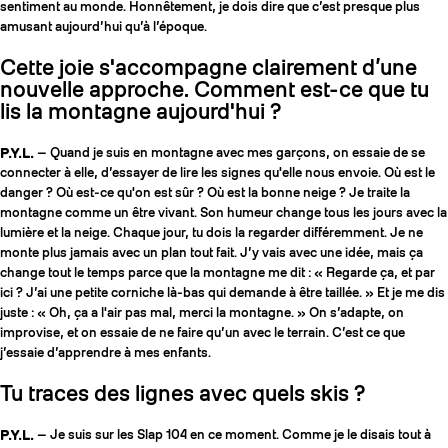
sentiment au monde. Honnêtement, je dois dire que c’est presque plus
amusant aujourd’hui qu’à l’époque.
Cette joie s'accompagne clairement d’une
nouvelle approche. Comment est-ce que tu
lis la montagne aujourd'hui ?
P.Y.L.
— Quand je suis en montagne avec mes garçons, on essaie de se
connecter à elle, d’essayer de lire les signes qu'elle nous envoie. Où est le
danger ? Où est-ce qu'on est sûr ? Où est la bonne neige ? Je traite la
montagne comme un être vivant. Son humeur change tous les jours avec la
lumière et la neige. Chaque jour, tu dois la regarder différemment. Je ne
monte plus jamais avec un plan tout fait. J’y vais avec une idée, mais ça
change tout le temps parce que la montagne me dit : « Regarde ça, et par
ici ? J’ai une petite corniche là-bas qui demande à être taillée. » Et je me dis
juste : « Oh, ça a l'air pas mal, merci la montagne. » On s’adapte, on
improvise, et on essaie de ne faire qu’un avec le terrain. C’est ce que
j’essaie d’apprendre à mes enfants.
Tu traces des lignes avec quels skis ?
P.Y.L.
— Je suis sur les Slap 104 en ce moment. Comme je le disais tout à