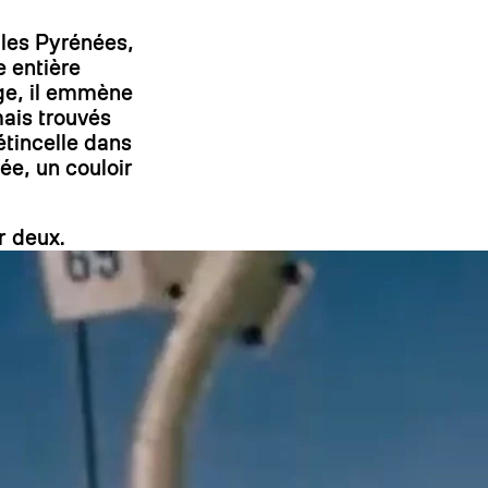
s les Pyrénées,
On
e entière
age, il emmène
mais trouvés
 étincelle dans
ée, un couloir
r deux.