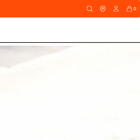
108
PEAUX