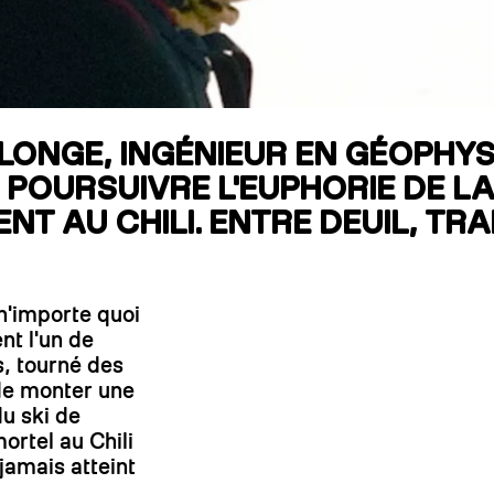
RECHERCHES POPULAI
Skis freeride
Equ
LONGE, INGÉNIEUR EN GÉOPHYSI
 POURSUIVRE L'EUPHORIE DE L
NT AU CHILI. ENTRE DEUIL, TR
n'importe quoi
nt l'un de
, tourné des
 de monter une
u ski de
rtel au Chili
 jamais atteint