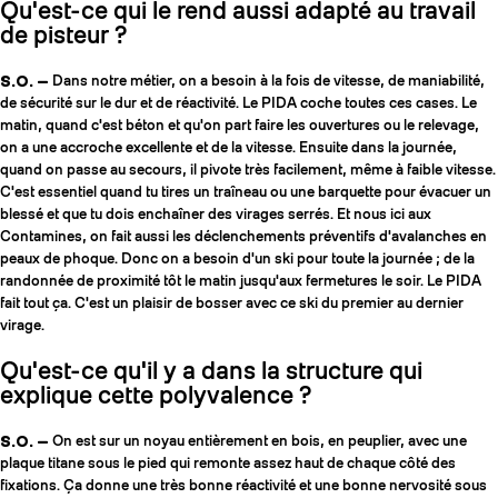
Qu'est-ce qui le rend aussi adapté au travail
de pisteur ?
S.O. —
Dans notre métier, on a besoin à la fois de vitesse, de maniabilité,
de sécurité sur le dur et de réactivité. Le PIDA coche toutes ces cases. Le
matin, quand c'est béton et qu'on part faire les ouvertures ou le relevage,
on a une accroche excellente et de la vitesse. Ensuite dans la journée,
quand on passe au secours, il pivote très facilement, même à faible vitesse.
C'est essentiel quand tu tires un traîneau ou une barquette pour évacuer un
blessé et que tu dois enchaîner des virages serrés. Et nous ici aux
Contamines, on fait aussi les déclenchements préventifs d'avalanches en
peaux de phoque. Donc on a besoin d'un ski pour toute la journée ; de la
randonnée de proximité tôt le matin jusqu'aux fermetures le soir. Le PIDA
fait tout ça. C'est un plaisir de bosser avec ce ski du premier au dernier
virage.
Qu'est-ce qu'il y a dans la structure qui
explique cette polyvalence ?
S.O. —
On est sur un noyau entièrement en bois, en peuplier, avec une
plaque titane sous le pied qui remonte assez haut de chaque côté des
fixations. Ça donne une très bonne réactivité et une bonne nervosité sous