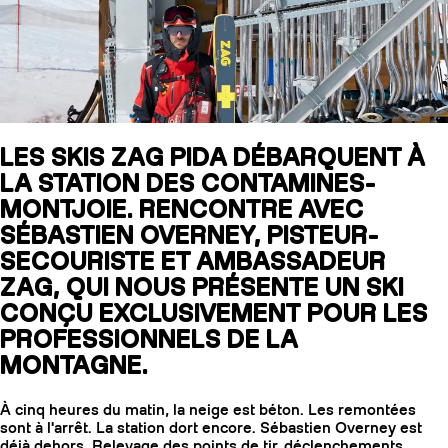
SLAP 104
LITE
SLAP 92
SLA
LES SKIS ZAG PIDA DÉBARQUENT À
LA STATION DES CONTAMINES-
UBAC 102
UBAC
MONTJOIE. RENCONTRE AVEC
SÉBASTIEN OVERNEY, PISTEUR-
SECOURISTE ET AMBASSADEUR
ZAG, QUI NOUS PRÉSENTE UN SKI
CONÇU EXCLUSIVEMENT POUR LES
PROFESSIONNELS DE LA
MONTAGNE.
BÂTONS
F
À cinq heures du matin, la neige est béton. Les remontées
sont à l'arrêt. La station dort encore. Sébastien Overney est
déjà dehors. Relevage des points de tir, déclenchements