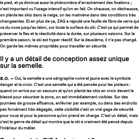
le pied, et ça diminue aussi le phénomène d'arrachement des fixations ;
c'est important vu l'usage intensif qu'on en fait. On chausse, on déchausse,
on plante les skis dans la neige, on les malmène dans des conditions très
changeantes. Et en plus de ça, ZAG a rajouté une feuille de fibre de verre qui
va du nose jusqu'au talon, sur toute la surface du ski. C'est ça qui permet de
préserver le flex et la réactivité dans la durée, sur plusieurs saisons. Sur la
première saison, le ski est hyper réactif. Sur la deuxième, il n'a pas changé.
On garde les mêmes propriétés pour travailler en sécurité.
Il y a un détail de conception assez unique
sur la semelle.
S.O. —
Oui, la semelle a une sérigraphie noire et jaune avec le symbole
danger et la croix. C'est une semelle qui a été pensée pour les pisteurs :
quand on arrive sur un secours et qu'on plante les skis en croix devant le
blessé pour sécuriser la zone, on est immédiatement visibles. Sur des
journées de grosse affluence, enfévrier par exemple, ou dans des endroits
pas forcément très dégagés, cette visibilité c'est un vrai gage de sécurité
pour nous et pour la personne qu'on prend en charge. C'est un détail, mais
c'est le genre de détail qui montre que le ski a vraiment été pensé depuis
l'intérieur du métier.