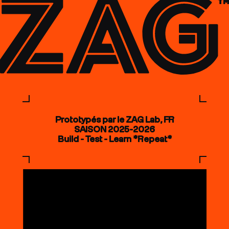
Prototypés par le ZAG Lab, FR
SAISON 2025-2026
Build - Test - Learn *Repeat*