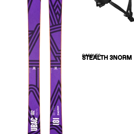
CASQUES
STEALTH 3NORM