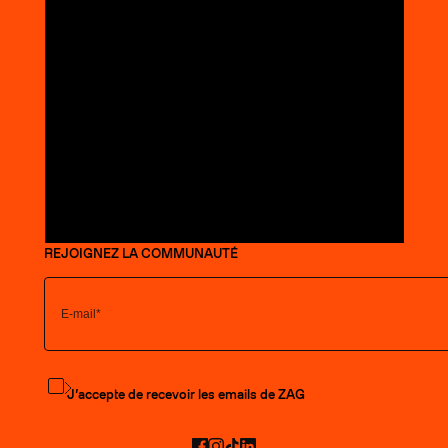
REJOIGNEZ LA COMMUNAUTÉ
S'abonner à la newsletter
J’accepte de recevoir les emails de ZAG
Facebook
Instagram
TikTok
LinkedIn