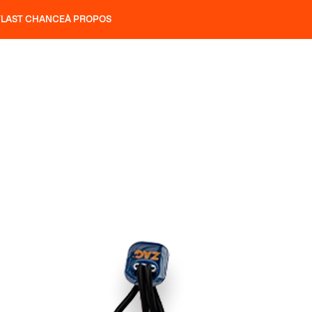
T
LAST CHANCE
À PROPOS
NS
SLAP 92
UBAC 102
SLAP 112
SLAP 92
UBAC 
COUTEAUX
P 104 LITE
RECHERCHER