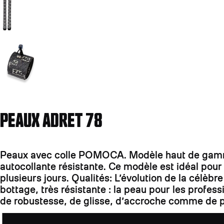
Aller à la diapositive 2
PEAUX ADRET 78
Peaux avec colle POMOCA. Modèle haut de gamme:
autocollante résistante. Ce modèle est idéal pou
plusieurs jours. Qualités: L’évolution de la célè
bottage, très résistante : la peau pour les profe
de robustesse, de glisse, d’accroche comme de p