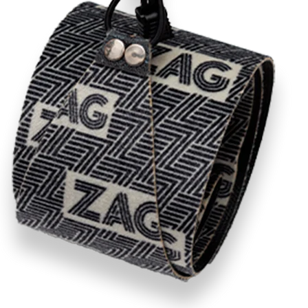
RECHERCHES POPULAI
Skis freeride
Equ