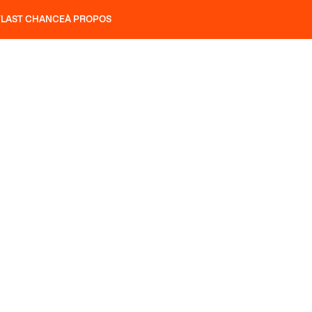
T
LAST CHANCE
À PROPOS
NS
SLAP 92
UBAC 102
SLAP 112
SLAP 92
UBAC 
COUTEAUX
P 104 LITE
RECHERCHER