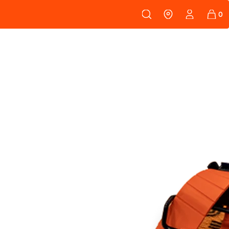
108
PEAUX