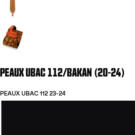
Aller à la diapositive 2
PEAUX UBAC 112/BAKAN (20-24)
PEAUX UBAC 112 23-24