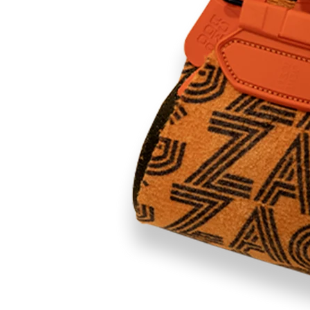
RES
ipement