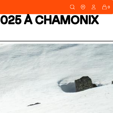
108
PEAUX
025 À CHAMONIX