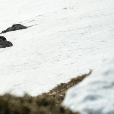
RES
ipement