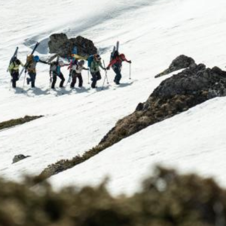
RECHERCHES POPULAI
Skis freeride
Equ