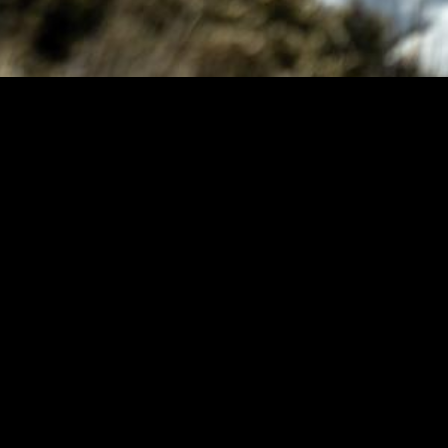
 dirait que vous n'avez encore rien ajouté. Chang