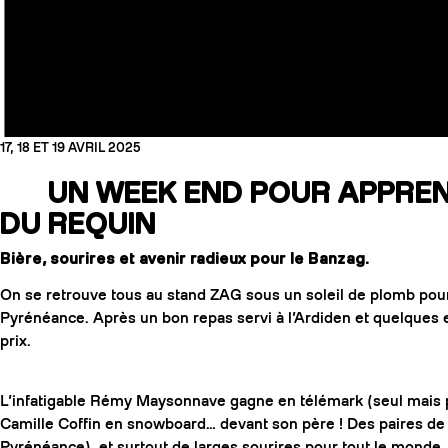
17, 18 ET 19 AVRIL 2025
UN WEEK END POUR APPREN
DU REQUIN
Bière, sourires et avenir radieux pour le Banzag.
On se retrouve tous au stand ZAG sous un soleil de plomb pour 
Pyrénéance. Après un bon repas servi à l’Ardiden et quelques 
prix.
L’infatigable Rémy Maysonnave gagne en télémark (seul mais pr
Camille Coffin en snowboard… devant son père ! Des paires de s
Pyrénéance), et surtout de larges sourires pour tout le monde.