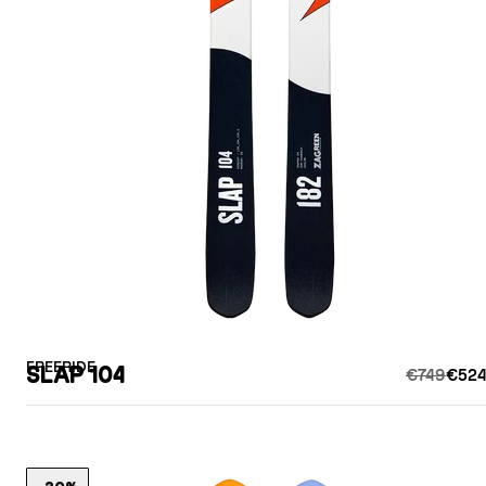
FREERIDE
SLAP 104
€749
€524