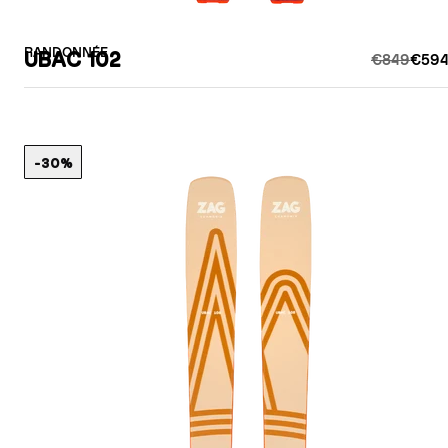
RANDONNÉE
UBAC 102
€849
€594
-30%