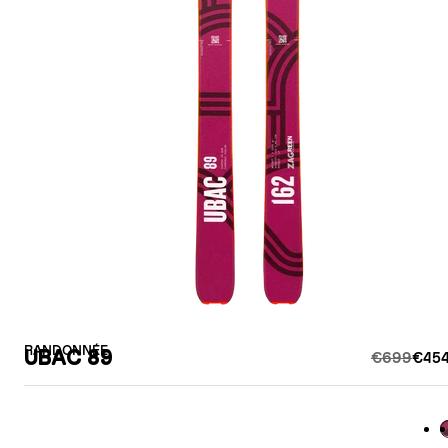
RANDONNÉE
UBAC 89
€699
€454
B