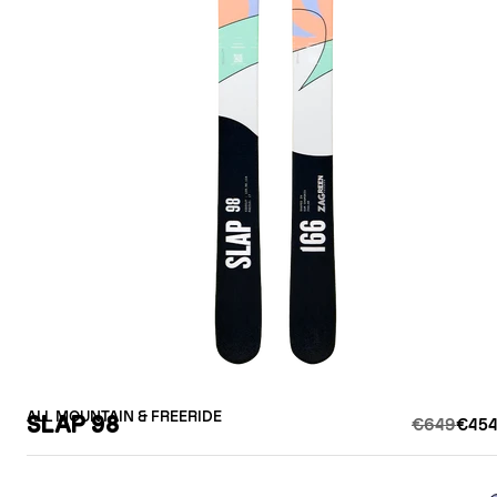
ALL MOUNTAIN & FREERIDE
SLAP 98
€649
€454