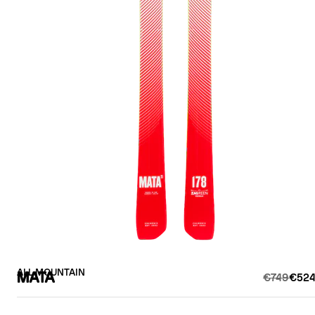
ALL MOUNTAIN
MATA
€749
€524