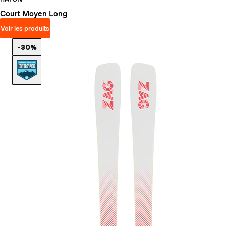
Court
Moyen
Long
Voir les produits
-30%