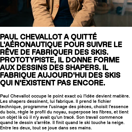
SLAP 104
LITE
PAUL CHEVALLOT A QUITTÉ
L'AÉRONAUTIQUE POUR SUIVRE LE
SLAP 92
SLA
RÊVE DE FABRIQUER DES SKIS.
UBAC 102
UBAC
PROTOTYPISTE, IL DONNE FORME
AUX DESSINS DES SHAPERS. IL
FABRIQUE AUJOURD'HUI DES SKIS
QUI N'EXISTENT PAS ENCORE.
Paul Chevallot occupe le point exact où l'idée devient matière.
Les shapers dessinent, lui fabrique. Il prend le fichier
technique, programme l'usinage des pièces, choisit l'essence
BÂTONS
F
du bois, règle le profil du noyau, superpose les fibres, et tient
un objet là où il n'y avait qu'un tracé. Son travail commence
quand le dessin s'arrête. Il finit quand le ski touche la neige.
Entre les deux, tout se joue dans ses mains.