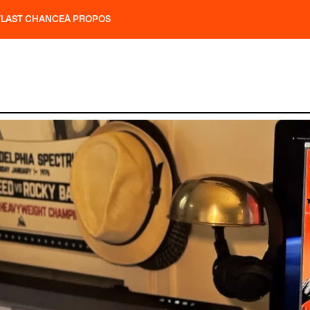
T
LAST CHANCE
À PROPOS
NS
SLAP 92
UBAC 102
SLAP 112
SLAP 92
UBAC 
COUTEAUX
P 104 LITE
RECHERCHER