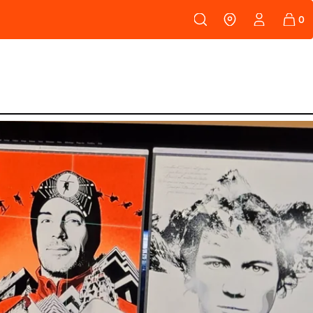
108
PEAUX