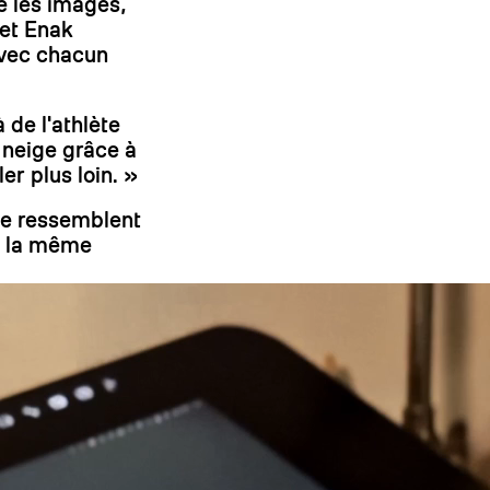
ié les images,
et Enak
On
avec chacun
 de l'athlète
a neige grâce à
er plus loin. »
 se ressemblent
de la même