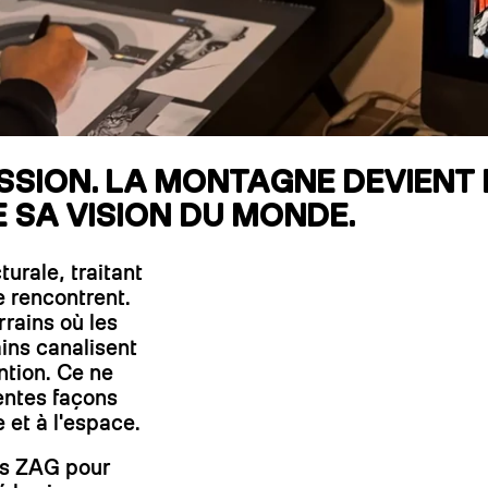
RECHERCHES POPULAI
Skis freeride
Equ
ESSION. LA MONTAGNE DEVIENT
E SA VISION DU MONDE.
urale, traitant
e rencontrent.
rrains où les
ins canalisent
ntion. Ce ne
entes façons
e et à l'espace.
urs ZAG pour