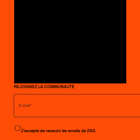
REJOIGNEZ LA COMMUNAUTÉ
S'abonner à la newsletter
J’accepte de recevoir les emails de ZAG