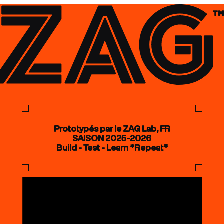
Prototypés par le ZAG Lab, FR
SAISON 2025-2026
Build - Test - Learn *Repeat*