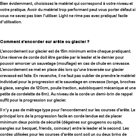
Bien évidemment, choisissez le matériel qui correspond à votre niveau et
votre pratique. Avoir du matériel trop performant peut vous porter défaut si
vous ne savez pas bien l’utiliser. Light ne rime pas avec pratique/ facile
d’utilisation.
Comment s’encorder sur arête ou glacier ?
L’encordement sur glacier est de 15m minimum entre chaque pratiquant.
Une réserve de corde doit être gardée par le leader et le dernier pour
pouvoir amorcer un sauvetage (mouflage) en cas de chute en crevasse.
L’encordement se met en place dès lors qu’une traversée sur glacier
crevassé est faite. En revanche, il ne faut pas oublier de prendre le matériel
individuel pour la progression et le sauvetage en crevasse (longe, broches
à glace, sangles de 120cm, poulie traction, autobloquant mécanique et une
petite de cordelette de 8m). Au niveau de la corde un demi-brin de rappel
suffit pour la progression sur glacier.
Il n’y a pas de métrage type pour l’encordement sur les courses d’arête. Le
principal lors de la progression facile en corde tendue est de placer
minimum deux points de sécurité (dégaines sur gougeons ou spits,
sangles sur becquet, friends, coinceur) entre le leader et le second. Les
cordes utilisées pour les courses d’arête sont soit un ou deux brins de