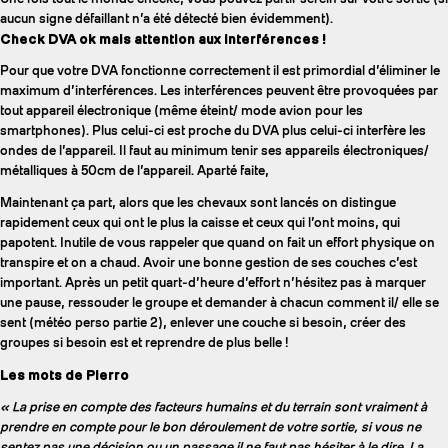
aucun signe défaillant n’a été détecté bien évidemment).
Check DVA ok mais attention aux interférences !
Pour que votre DVA fonctionne correctement il est primordial d’éliminer le
maximum d’interférences. Les interférences peuvent être provoquées par
tout appareil électronique (même éteint/ mode avion pour les
smartphones). Plus celui-ci est proche du DVA plus celui-ci interfère les
ondes de l’appareil. Il faut au minimum tenir ses appareils électroniques/
métalliques à 50cm de l’appareil. Aparté faite,
Maintenant ça part, alors que les chevaux sont lancés on distingue
rapidement ceux qui ont le plus la caisse et ceux qui l’ont moins, qui
papotent. Inutile de vous rappeler que quand on fait un effort physique on
transpire et on a chaud. Avoir une bonne gestion de ses couches c’est
important. Après un petit quart-d’heure d’effort n’hésitez pas à marquer
une pause, ressouder le groupe et demander à chacun comment il/ elle se
sent (météo perso partie 2), enlever une couche si besoin, créer des
groupes si besoin est et reprendre de plus belle !
Les mots de Pierro
« La prise en compte des facteurs humains et du terrain sont vraiment à
prendre en compte pour le bon déroulement de votre sortie, si vous ne
sentez pas une décision ou un passage il ne faut pas hésiter à le dire. La