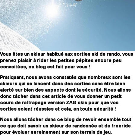
SLAP 104
LITE
SLAP 92
SLA
Vous êtes un skieur habitué aux sorties ski de rando, vous
UBAC 102
UBAC
prenez plaisir à rider les petites pépites encore peu
convoitées, ce blog est fait pour vous !
Pratiquant, nous avons constatés que nombreux sont les
skieurs qui se lancent dans des sorties sans être bien
alerté sur bien des aspects dont la sécurité. Nous allons
donc tâcher dans cet article de vous donner un petit
cours de rattrapage version ZAG skis pour que vos
sorties soient réussies et cela, en toute sécurité !
BÂTONS
F
Nous allons tâcher dans ce blog de revoir ensemble tout
ce que doit savoir un skieur de randonnée et de freeride
pour évoluer sereinement sur son terrain de jeu.