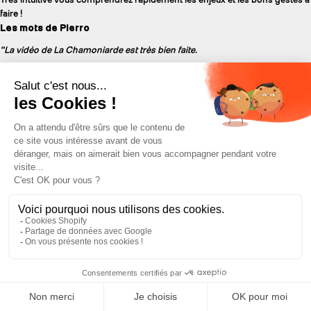
faire !
Les mots de Pierro
"La vidéo de La Chamoniarde est très bien faite.
L'entraînement à la recherche DVA doit se pratiquer régulièrement et tout
au long de la saison hivernale pour connaître son appareil et être efficace le
jour J.
Au niveau de l’organisation lors d’une avalanche voici ce que je peux vous
dire :
Les personnes totalement ensevelies doivent être sorties le plus
rapidement possible. Il faut effectivement alerter les secours mais ce qui
reste le plus urgent c’est de sortir la ou les personnes ensevelies.
Dans cette situation, le leader sortira naturellement. Attention à la perte de
temps inutile. Faire la recherche DVA. Regarder et tirer sur les indices de
surface. Une fois la ou les personne(s) retrouvée(s), appliquer les premiers
gestes de secours. Attention une victime d’avalanche peut être
polytraumatisée.
Toujours faire attention au risque de sur-avalanche. La plupart des
nouveaux DVA basculent automatiquement en émission si vous vous faites