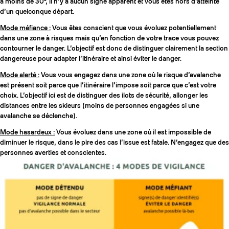
à moins de 30°, il n’y a aucun signe apparent et vous êtes hors d’atteinte
d’un quelconque départ.
Mode méfiance :
Vous êtes conscient que vous évoluez potentiellement
dans une zone à risques mais qu’en fonction de votre trace vous pouvez
contourner le danger. L’objectif est donc de distinguer clairement la section
dangereuse pour adapter l’itinéraire et ainsi éviter le danger.
Mode alerté :
Vous vous engagez dans une zone où le risque d’avalanche
est présent soit parce que l’itinéraire l’impose soit parce que c’est votre
choix. L’objectif ici est de distinguer des ilots de sécurité, allonger les
distances entre les skieurs (moins de personnes engagées si une
avalanche se déclenche).
Mode hasardeux :
Vous évoluez dans une zone où il est impossible de
diminuer le risque, dans le pire des cas l’issue est fatale. N’engagez que des
personnes averties et conscientes.