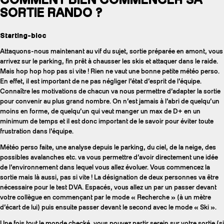
SORTIE RANDO ?
Starting-bloc
Attaquons-nous maintenant au vif du sujet, sortie préparée en amont, vous
arrivez sur le parking, fin prêt à chausser les skis et attaquer dans le raide.
Mais hop hop hop pas si vite ! Rien ne vaut une bonne petite météo perso.
En effet, il est important de ne pas négliger l’état d’esprit de l’équipe.
Connaître les motivations de chacun va nous permettre d’adapter la sortie
pour convenir au plus grand nombre. On n’est jamais à l’abri de quelqu’un
moins en forme, de quelqu’un qui veut manger un max de D+ en un
minimum de temps et il est donc important de le savoir pour éviter toute
frustration dans l’équipe.
Météo perso faite, une analyse depuis le parking, du ciel, de la neige, des
possibles avalanches etc. va vous permettre d’avoir directement une idée
de l’environnement dans lequel vous allez évoluer. Vous commencez la
sortie mais là aussi, pas si vite ! La désignation de deux personnes va être
nécessaire pour le test DVA. Espacés, vous allez un par un passer devant
votre collègue en commençant par le mode « Recherche » (à un mètre
d’écart de lui) puis ensuite passer devant le second avec le mode « Ski ».
Une fois tout le monde checké, vous pouvez partir serein sur votre sortie (si