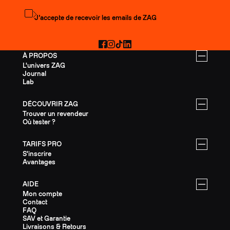
S'abonner à la newsletter
J’accepte de recevoir les emails de ZAG
Facebook
Instagram
TikTok
LinkedIn
À PROPOS
L'univers ZAG
Journal
Lab
DÉCOUVRIR ZAG
Trouver un revendeur
Où tester ?
TARIFS PRO
S'inscrire
Avantages
AIDE
Mon compte
Contact
FAQ
SAV et Garantie
Livraisons & Retours