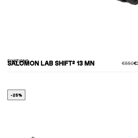
FIXATIONS
SALOMON LAB SHIFT² 13 MN
€550
€
-25%