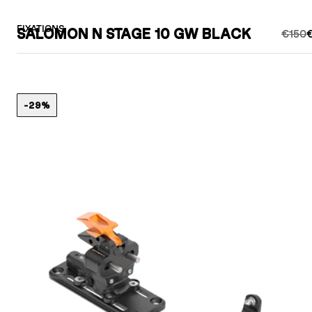
FIXATIONS
SALOMON N STAGE 10 GW BLACK
€150
€
-29%