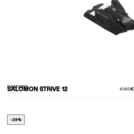
FIXATIONS
SALOMON STRIVE 12
€180
€
-29%