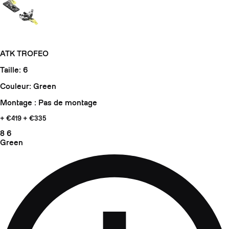
ATK TROFEO
Taille: 6
Couleur: Green
Montage : Pas de montage
+ €419
+ €335
8
6
Green