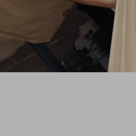
SHAPE
Une série originale ZAG qui vous plonge
dans l'atelier pour découvrir le processus
créatif derrière les nouveaux prototypes de
skis de freeride.