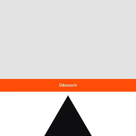
OFFRE DE FIN DE SAISON
-30% sur les skis 2025-26
!
Découvrir