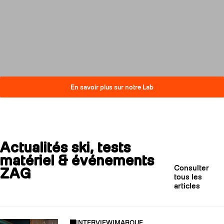
compromis sur la performance.
Découvrez comment nos skis
réduisent leur impact carbone
tout en restant au plus haut
niveau de qualité.
En savoir plus sur notre Lab
Actualités ski, tests
matériel & événements
Consulter
ZAG
tous les
articles
INTERVIEW
|
MARQUE