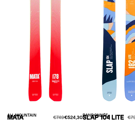
ALL MOUNTAIN
RANDONNÉE
MATA
SLAP 104 LITE
€749
€524,30
€7