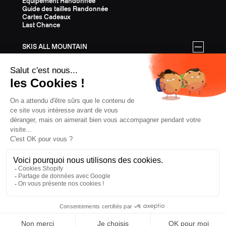
Equipement Randonnée
Guide des tailles Randonnée
Cartes Cadeaux
Last Chance
SKIS ALL MOUNTAIN
Tous les skis All Mountain
Equipement All Mountain
Guide des tailles All Mountain
Cartes Cadeaux
Last Chance
ÉQUIPEMENT
Tout l'Équipement
Casques
Fixations
Bâtons
Peaux
Couteaux
Textile
Cartes Cadeaux
Last Chance
CONFIDENTIALITÉ
CGV
MENTIONS LÉGALES
COOKIES
POLOGNE, € EUR
ZAG
2026