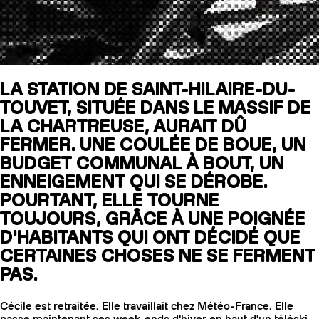
SLAP 104
LITE
LA STATION DE SAINT-HILAIRE-DU-
TOUVET, SITUÉE DANS LE MASSIF DE
SLAP 92
SLA
LA CHARTREUSE, AURAIT DÛ
UBAC 102
UBAC
FERMER. UNE COULÉE DE BOUE, UN
BUDGET COMMUNAL À BOUT, UN
ENNEIGEMENT QUI SE DÉROBE.
POURTANT, ELLE TOURNE
TOUJOURS, GRÂCE À UNE POIGNÉE
D'HABITANTS QUI ONT DÉCIDÉ QUE
CERTAINES CHOSES NE SE FERMENT
BÂTONS
F
PAS.
Cécile est retraitée. Elle travaillait chez Météo-France. Elle