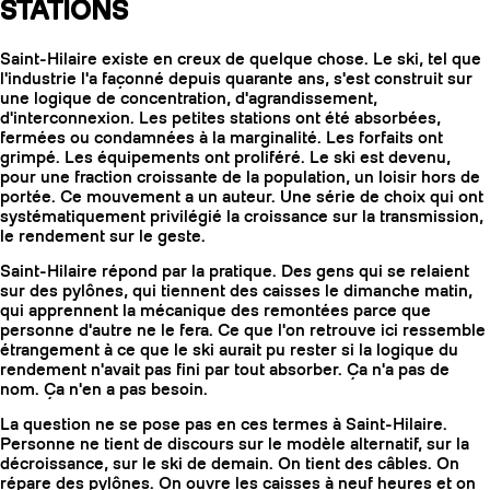
STATIONS
Saint-Hilaire existe en creux de quelque chose. Le ski, tel que
l'industrie l'a façonné depuis quarante ans, s'est construit sur
une logique de concentration, d'agrandissement,
d'interconnexion. Les petites stations ont été absorbées,
fermées ou condamnées à la marginalité. Les forfaits ont
grimpé. Les équipements ont proliféré. Le ski est devenu,
pour une fraction croissante de la population, un loisir hors de
portée. Ce mouvement a un auteur. Une série de choix qui ont
systématiquement privilégié la croissance sur la transmission,
le rendement sur le geste.
Saint-Hilaire répond par la pratique. Des gens qui se relaient
sur des pylônes, qui tiennent des caisses le dimanche matin,
qui apprennent la mécanique des remontées parce que
personne d'autre ne le fera. Ce que l'on retrouve ici ressemble
étrangement à ce que le ski aurait pu rester si la logique du
rendement n'avait pas fini par tout absorber. Ça n'a pas de
nom. Ça n'en a pas besoin.
La question ne se pose pas en ces termes à Saint-Hilaire.
Personne ne tient de discours sur le modèle alternatif, sur la
décroissance, sur le ski de demain. On tient des câbles. On
répare des pylônes. On ouvre les caisses à neuf heures et on