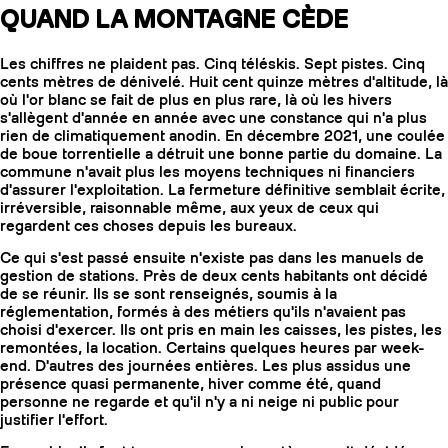
QUAND LA MONTAGNE CÈDE
Les chiffres ne plaident pas. Cinq téléskis. Sept pistes. Cinq
cents mètres de dénivelé. Huit cent quinze mètres d'altitude, là
où l'or blanc se fait de plus en plus rare, là où les hivers
s'allègent d'année en année avec une constance qui n'a plus
rien de climatiquement anodin. En décembre 2021, une coulée
de boue torrentielle a détruit une bonne partie du domaine. La
commune n'avait plus les moyens techniques ni financiers
d'assurer l'exploitation. La fermeture définitive semblait écrite,
irréversible, raisonnable même, aux yeux de ceux qui
regardent ces choses depuis les bureaux.
Ce qui s'est passé ensuite n'existe pas dans les manuels de
gestion de stations. Près de deux cents habitants ont décidé
de se réunir. Ils se sont renseignés, soumis à la
réglementation, formés à des métiers qu'ils n'avaient pas
choisi d'exercer. Ils ont pris en main les caisses, les pistes, les
remontées, la location. Certains quelques heures par week-
end. D'autres des journées entières. Les plus assidus une
présence quasi permanente, hiver comme été, quand
personne ne regarde et qu'il n'y a ni neige ni public pour
justifier l'effort.