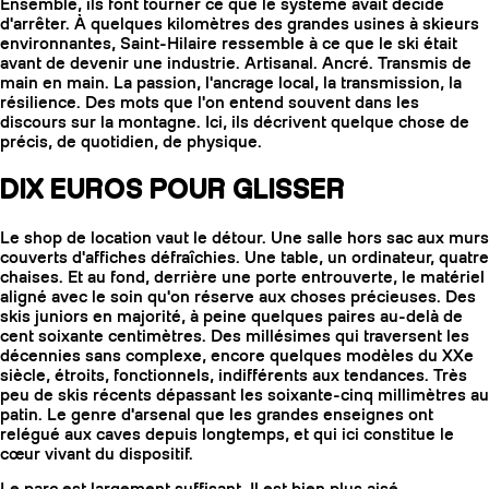
Ensemble, ils font tourner ce que le système avait décidé
d'arrêter. À quelques kilomètres des grandes usines à skieurs
environnantes, Saint-Hilaire ressemble à ce que le ski était
avant de devenir une industrie. Artisanal. Ancré. Transmis de
main en main. La passion, l'ancrage local, la transmission, la
résilience. Des mots que l'on entend souvent dans les
discours sur la montagne. Ici, ils décrivent quelque chose de
précis, de quotidien, de physique.
DIX EUROS POUR GLISSER
Le shop de location vaut le détour. Une salle hors sac aux murs
couverts d'affiches défraîchies. Une table, un ordinateur, quatre
chaises. Et au fond, derrière une porte entrouverte, le matériel
aligné avec le soin qu'on réserve aux choses précieuses. Des
skis juniors en majorité, à peine quelques paires au-delà de
cent soixante centimètres. Des millésimes qui traversent les
décennies sans complexe, encore quelques modèles du XXe
siècle, étroits, fonctionnels, indifférents aux tendances. Très
peu de skis récents dépassant les soixante-cinq millimètres au
patin. Le genre d'arsenal que les grandes enseignes ont
relégué aux caves depuis longtemps, et qui ici constitue le
cœur vivant du dispositif.