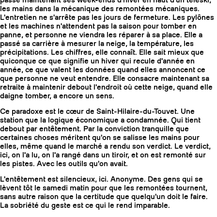
passe maintenant ses week-ends d'hiver en haut d'un téléski,
les mains dans la mécanique des remontées mécaniques.
L'entretien ne s'arrête pas les jours de fermeture. Les pylônes
et les machines n'attendent pas la saison pour tomber en
panne, et personne ne viendra les réparer à sa place. Elle a
passé sa carrière à mesurer la neige, la température, les
précipitations. Les chiffres, elle connaît. Elle sait mieux que
quiconque ce que signifie un hiver qui recule d'année en
année, ce que valent les données quand elles annoncent ce
que personne ne veut entendre. Elle consacre maintenant sa
retraite à maintenir debout l'endroit où cette neige, quand elle
daigne tomber, a encore un sens.
Ce paradoxe est le cœur de Saint-Hilaire-du-Touvet. Une
station que la logique économique a condamnée. Qui tient
debout par entêtement. Par la conviction tranquille que
certaines choses méritent qu'on se salisse les mains pour
elles, même quand le marché a rendu son verdict. Le verdict,
COUTEAUX
ici, on l'a lu, on l'a rangé dans un tiroir, et on est remonté sur
les pistes. Avec les outils qu'on avait.
L'entêtement est silencieux, ici. Anonyme. Des gens qui se
lèvent tôt le samedi matin pour que les remontées tournent,
sans autre raison que la certitude que quelqu'un doit le faire.
La sobriété du geste est ce qui le rend imparable.